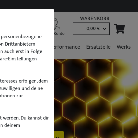
WARENKORB
0,00 €
B2B Kunden
Mein Konto
en personenbezogene
von Drittanbietern
r
Fahrzeugpflege
Performance
Ersatzteile
Werkstat
n auch erst in Folge
häre-Einstellungen
nteresses erfolgen, dem
zuwilligen und deine
ationen zur
h
zt werden. Du kannst dir
on deinem