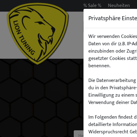
% Sale %
Neuheiten
Privatsphäre Einst
Wir verwenden Cookies
Daten von dir (z.B. IP-
Auspuff
Beleuchtun
einzubinden oder Zugri
gesetzter Cookies statt
benennen.
Die Datenverarbeitung 
du in den Privatsphäre
Einwilligung zu einem 
Verwendung deiner Dat
Im Folgenden findest du
detaillierte Informati
Widerspruchsrecht Ge
Hersteller: