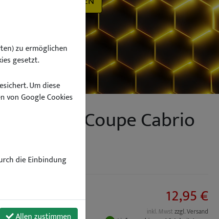
SUCHEN
ten) zu ermöglichen
ies gesetzt.
esichert. Um diese
n von Google Cookies
o Touring Coupe Cabrio
Durch die Einbindung
12,95 €
inkl. Mwst
zzgl. Versand
Allen zustimmen