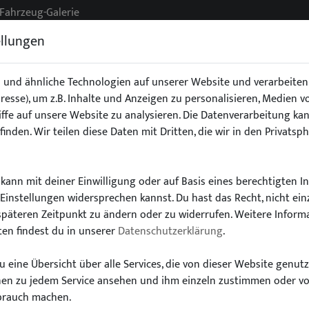
Fahrzeug-Galerie
ellungen
 und ähnliche Technologien auf unserer Website und verarbeit
Adresse), um z.B. Inhalte und Anzeigen zu personalisieren, Medien 
g
Exterieur
Fahrwerk
Interieur
Stoßstangen/Spoile
ffe auf unsere Website zu analysieren. Die Datenverarbeitung kan
finden. Wir teilen diese Daten mit Dritten, die wir in den Privatsp
kann mit deiner Einwilligung oder auf Basis eines berechtigten I
-Einstellungen widersprechen kannst. Du hast das Recht, nicht ein
Wähle dein Auto
späteren Zeitpunkt zu ändern oder zu widerrufen. Weitere Inform
en findest du in unserer
Datenschutzerklärung
.
finde alle passenden Teile schnell und einfac
 eine Übersicht über alle Services, die von dieser Website genut
onen zu jedem Service ansehen und ihm einzeln zustimmen oder v
brauch machen.
Modell:
Typ: