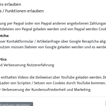
es erlauben
s / Funktionen erlauben
ung per Paypal (oder von Paypal anderen angebotenen Zahlungar
tdateien von Paypal geladen werden und von Paypal werden Cook
ptcha:
ser Kontaktformular / Artikelanfrage über Google Recaptcha abg
nutzen müssen Dateien von Google geladen werden und es werde
euchtung für BMW E36 Lim
tics
nd Verbesserung Nutzererfahrung
el enthalten Videos die (teilweise) über YouTube geladen werden. 
Laden von Scripten / Setzen von Cookies durch YouTube kommen.
 Verbesserung der Kundenzufriedenheit und Marketing
Einstellungen übernehmen