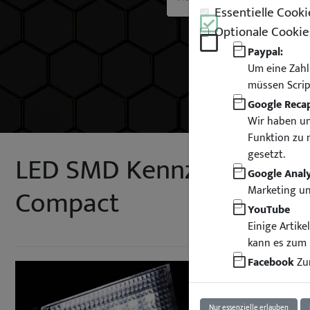
Essentielle Cooki
Optionale Cookie
Paypal:
Um eine Zahl
müssen Scrip
Google Reca
Wir haben un
Funktion zu 
gesetzt.
LED SMD Kennzeichenbel
Google Analy
Compact
Marketing u
YouTube
Einige Artik
kann es zum 
Facebook
Zur
Nur essenzielle erlauben