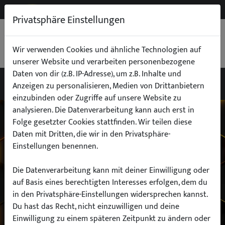
NEW
B2B
Privatsphäre Einstellungen
WARENKORB
0,00 €
Wir verwenden Cookies und ähnliche Technologien auf
unserer Website und verarbeiten personenbezogene
Daten von dir (z.B. IP-Adresse), um z.B. Inhalte und
Anzeigen zu personalisieren, Medien von Drittanbietern
einzubinden oder Zugriffe auf unsere Website zu
Wähle dein Auto
analysieren. Die Datenverarbeitung kann auch erst in
Folge gesetzter Cookies stattfinden. Wir teilen diese
Daten mit Dritten, die wir in den Privatsphäre-
finde alle passenden Teile schnell und
Einstellungen benennen.
einfach
Die Datenverarbeitung kann mit deiner Einwilligung oder
auf Basis eines berechtigten Interesses erfolgen, dem du
in den Privatsphäre-Einstellungen widersprechen kannst.
Hersteller:
Du hast das Recht, nicht einzuwilligen und deine
Einwilligung zu einem späteren Zeitpunkt zu ändern oder
Modell: