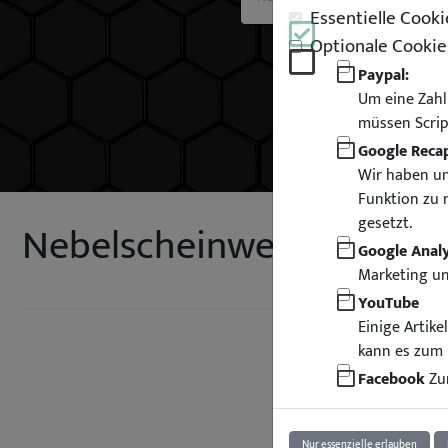
Essentielle Cooki
Optionale Cookie
Paypal:
Um eine Zahl
müssen Scrip
Google Reca
Wir haben un
Funktion zu 
gesetzt.
Nebelscheinwerfer für BM
Google Analy
Marketing u
YouTube
Einige Artik
kann es zum 
Facebook
Zur
Nur essenzielle erlauben