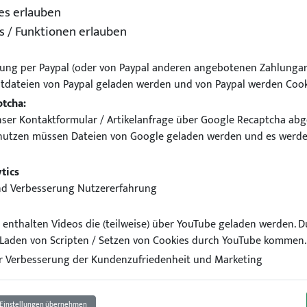
es erlauben
s / Funktionen erlauben
ung per Paypal (oder von Paypal anderen angebotenen Zahlungar
tdateien von Paypal geladen werden und von Paypal werden Cook
ptcha:
ser Kontaktformular / Artikelanfrage über Google Recaptcha abg
nutzen müssen Dateien von Google geladen werden und es werde
W E90 E91 E92 E93 Cabrio 
tics
nd Verbesserung Nutzererfahrung
el enthalten Videos die (teilweise) über YouTube geladen werden. 
Laden von Scripten / Setzen von Cookies durch YouTube kommen.
 Verbesserung der Kundenzufriedenheit und Marketing
Einstellungen übernehmen