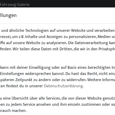
Fahrzeug-Galerie
ellungen
 und ähnliche Technologien auf unserer Website und verarbeit
Adresse), um z.B. Inhalte und Anzeigen zu personalisieren, Medien 
g
Exterieur
Fahrwerk
Interieur
Stoßstangen/Spoile
ffe auf unsere Website zu analysieren. Die Datenverarbeitung kan
finden. Wir teilen diese Daten mit Dritten, die wir in den Privatsp
kann mit deiner Einwilligung oder auf Basis eines berechtigten I
-Einstellungen widersprechen kannst. Du hast das Recht, nicht ein
Wähle dein Auto
späteren Zeitpunkt zu ändern oder zu widerrufen. Weitere Inform
en findest du in unserer
Datenschutzerklärung
.
finde alle passenden Teile schnell und einfac
 eine Übersicht über alle Services, die von dieser Website genut
onen zu jedem Service ansehen und ihm einzeln zustimmen oder v
brauch machen.
Modell:
Typ: