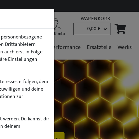
WARENKORB
0,00 €
B2B Kunden
Mein Konto
en personenbezogene
von Drittanbietern
r
Fahrzeugpflege
Performance
Ersatzteile
Werkstat
n auch erst in Folge
häre-Einstellungen
nteresses erfolgen, dem
zuwilligen und deine
ationen zur
h
zt werden. Du kannst dir
on deinem