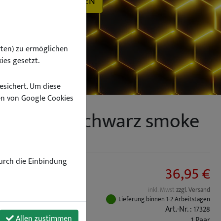
SUCHEN
ten) zu ermöglichen
ies gesetzt.
esichert. Um diese
n von Google Cookies
für Sport schwarz smoke
Durch die Einbindung
36,95 €
inkl. Mwst
zzgl. Versand
Lieferung binnen 1-2 Arbeitstagen
Art.-Nr. : 17328
Allen zustimmen
1 Paar