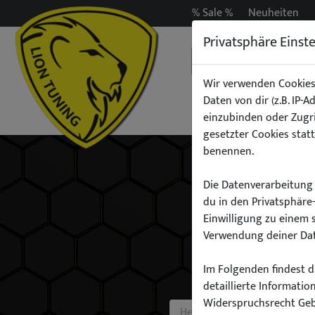
% Sale %
Neuheiten
Privatsphäre Einst
Wir verwenden Cookies
Daten von dir (z.B. IP-
Auspuff
Beleuchtun
einzubinden oder Zugri
gesetzter Cookies statt
benennen.
Die Datenverarbeitung 
du in den Privatsphäre
Einwilligung zu einem 
Verwendung deiner Dat
Im Folgenden findest du
detaillierte Informati
Widerspruchsrecht Ge
Hersteller: