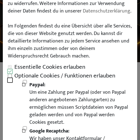
zu widerrufen. Weitere Informationen zur Verwendung
deiner Daten findest du in unserer
Datenschutzerklärung
.
Typ:
Im Folgenden findest du eine Übersicht über alle Services,
die von dieser Website genutzt werden. Du kannst dir
SUCHEN
detaillierte Informationen zu jedem Service ansehen und
ihm einzeln zustimmen oder von deinem
Widerspruchsrecht Gebrauch machen.
Essentielle Cookies erlauben
Nebelscheinwerfer für BMW E90
Optionale Cookies / Funktionen erlauben
Limo E91 Touring E92 Coupe E93
Paypal:
Um eine Zahlung per Paypal (oder von Paypal
Cabrio mit Linse für Sport
anderen angebotenen Zahlungarten) zu
ermöglichen müssen Scriptdateien von Paypal
geladen werden und von Paypal werden
Cookies gesetzt.
Google Recaptcha:
Wir haben unser Kontaktformular /