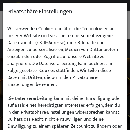
NEW
B2B
Privatsphäre Einstellungen
WARENKORB
0,00 €
Wir verwenden Cookies und ähnliche Technologien auf
unserer Website und verarbeiten personenbezogene
Daten von dir (z.B. IP-Adresse), um z.B. Inhalte und
Anzeigen zu personalisieren, Medien von Drittanbietern
einzubinden oder Zugriffe auf unsere Website zu
Wähle dein Auto
analysieren. Die Datenverarbeitung kann auch erst in
Folge gesetzter Cookies stattfinden. Wir teilen diese
Daten mit Dritten, die wir in den Privatsphäre-
finde alle passenden Teile schnell und
Einstellungen benennen.
einfach
Die Datenverarbeitung kann mit deiner Einwilligung oder
auf Basis eines berechtigten Interesses erfolgen, dem du
in den Privatsphäre-Einstellungen widersprechen kannst.
Hersteller:
Du hast das Recht, nicht einzuwilligen und deine
Einwilligung zu einem späteren Zeitpunkt zu ändern oder
Modell: