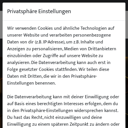
NEW
B2B
Privatsphäre Einstellungen
WARENKORB
0,00 €
Wir verwenden Cookies und ähnliche Technologien auf
unserer Website und verarbeiten personenbezogene
Daten von dir (z.B. IP-Adresse), um z.B. Inhalte und
Anzeigen zu personalisieren, Medien von Drittanbietern
einzubinden oder Zugriffe auf unsere Website zu
Wähle dein Auto
analysieren. Die Datenverarbeitung kann auch erst in
Folge gesetzter Cookies stattfinden. Wir teilen diese
Daten mit Dritten, die wir in den Privatsphäre-
finde alle passenden Teile schnell und
Einstellungen benennen.
einfach
Die Datenverarbeitung kann mit deiner Einwilligung oder
auf Basis eines berechtigten Interesses erfolgen, dem du
in den Privatsphäre-Einstellungen widersprechen kannst.
Hersteller:
Du hast das Recht, nicht einzuwilligen und deine
Einwilligung zu einem späteren Zeitpunkt zu ändern oder
Modell: