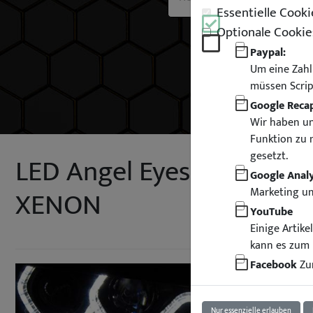
Essentielle Cooki
Optionale Cookie
Paypal:
Um eine Zahl
müssen Scrip
Google Reca
Wir haben un
Funktion zu 
gesetzt.
LED Angel Eyes Scheinwer
Google Analy
XENON
Marketing u
YouTube
Einige Artik
kann es zum 
Facebook
Zur
Nur essenzielle erlauben