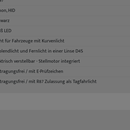
97
non, HID
hwarz
iß LED
ht für Fahrzeuge mit Kurvenlicht
lendlicht und Fernlicht in einer Linse D4S
ktrisch verstellbar - Stellmotor integriert
tragungsfrei / mit E-Prüfzeichen
tragungsfrei / mit R87 Zulassung als Tagfahrlicht