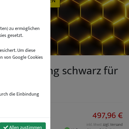
SUCHEN
ten) zu ermöglichen
ies gesetzt.
esichert. Um diese
n von Google Cookies
 F31 Touring schwarz für
Durch die Einbindung
497,96 €
inkl. Mwst
zzgl. Versand
Allen zustimmen