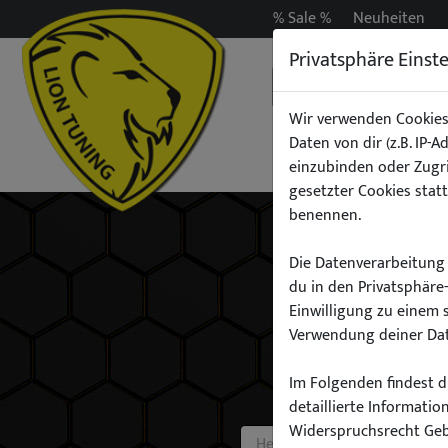
% Sale %
Neuheiten
Privatsphäre Einst
Wir verwenden Cookies
Daten von dir (z.B. IP-
Auspuff
Beleuchtun
einzubinden oder Zugri
gesetzter Cookies statt
benennen.
Die Datenverarbeitung 
du in den Privatsphäre
Einwilligung zu einem 
Verwendung deiner Dat
Im Folgenden findest du
detaillierte Informati
Widerspruchsrecht Ge
Hersteller: