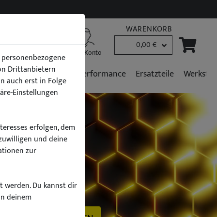
WARENKORB
0,00 €
B2B Kunden
Mein Konto
en personenbezogene
von Drittanbietern
r
Fahrzeugpflege
Performance
Ersatzteile
Werkstat
n auch erst in Folge
häre-Einstellungen
nteresses erfolgen, dem
zuwilligen und deine
ationen zur
h
zt werden. Du kannst dir
on deinem