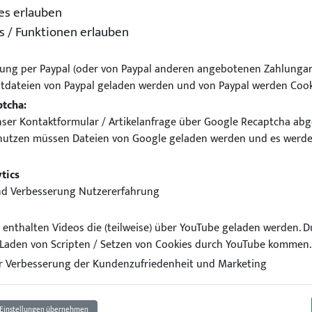
es erlauben
s / Funktionen erlauben
ung per Paypal (oder von Paypal anderen angebotenen Zahlungar
tdateien von Paypal geladen werden und von Paypal werden Cook
ptcha:
ser Kontaktformular / Artikelanfrage über Google Recaptcha abg
nutzen müssen Dateien von Google geladen werden und es werde
fer für BMW F30 Limousine
tics
nd Verbesserung Nutzererfahrung
el enthalten Videos die (teilweise) über YouTube geladen werden. 
Laden von Scripten / Setzen von Cookies durch YouTube kommen.
 Verbesserung der Kundenzufriedenheit und Marketing
Einstellungen übernehmen