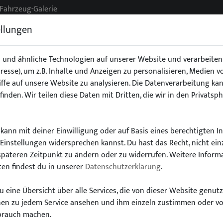
Fahrzeug-Galerie
ellungen
 und ähnliche Technologien auf unserer Website und verarbeit
Adresse), um z.B. Inhalte und Anzeigen zu personalisieren, Medien 
g
Exterieur
Fahrwerk
Interieur
Stoßstangen/Spoile
ffe auf unsere Website zu analysieren. Die Datenverarbeitung kan
finden. Wir teilen diese Daten mit Dritten, die wir in den Privatsp
kann mit deiner Einwilligung oder auf Basis eines berechtigten I
-Einstellungen widersprechen kannst. Du hast das Recht, nicht ein
Wähle dein Auto
späteren Zeitpunkt zu ändern oder zu widerrufen. Weitere Inform
en findest du in unserer
Datenschutzerklärung
.
finde alle passenden Teile schnell und einfac
 eine Übersicht über alle Services, die von dieser Website genut
onen zu jedem Service ansehen und ihm einzeln zustimmen oder v
brauch machen.
Modell:
Typ: