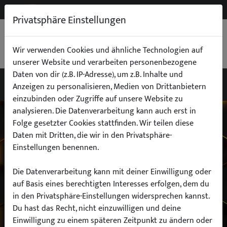
NEW
B2B
Privatsphäre Einstellungen
WARENKORB
0,00 €
Wir verwenden Cookies und ähnliche Technologien auf
unserer Website und verarbeiten personenbezogene
Daten von dir (z.B. IP-Adresse), um z.B. Inhalte und
Anzeigen zu personalisieren, Medien von Drittanbietern
einzubinden oder Zugriffe auf unsere Website zu
Wähle dein Auto
analysieren. Die Datenverarbeitung kann auch erst in
Folge gesetzter Cookies stattfinden. Wir teilen diese
Daten mit Dritten, die wir in den Privatsphäre-
finde alle passenden Teile schnell und
Einstellungen benennen.
einfach
Die Datenverarbeitung kann mit deiner Einwilligung oder
auf Basis eines berechtigten Interesses erfolgen, dem du
in den Privatsphäre-Einstellungen widersprechen kannst.
Hersteller:
Du hast das Recht, nicht einzuwilligen und deine
Einwilligung zu einem späteren Zeitpunkt zu ändern oder
Modell: