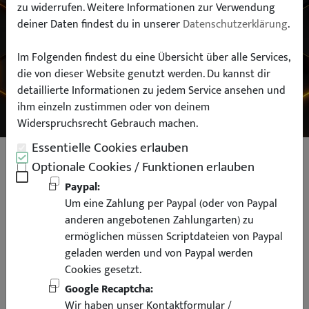
zu widerrufen. Weitere Informationen zur Verwendung
deiner Daten findest du in unserer
Datenschutzerklärung
.
Typ:
Im Folgenden findest du eine Übersicht über alle Services,
die von dieser Website genutzt werden. Du kannst dir
SUCHEN
detaillierte Informationen zu jedem Service ansehen und
ihm einzeln zustimmen oder von deinem
Widerspruchsrecht Gebrauch machen.
Essentielle Cookies erlauben
OSRAM Cool Blue Intense Next
Optionale Cookies / Funktionen erlauben
Gen. H7 Sockel 55 Watt 5000K
Paypal:
Um eine Zahlung per Paypal (oder von Paypal
DuoBox XENON Look
anderen angebotenen Zahlungarten) zu
ermöglichen müssen Scriptdateien von Paypal
geladen werden und von Paypal werden
Cookies gesetzt.
Google Recaptcha:
Wir haben unser Kontaktformular /