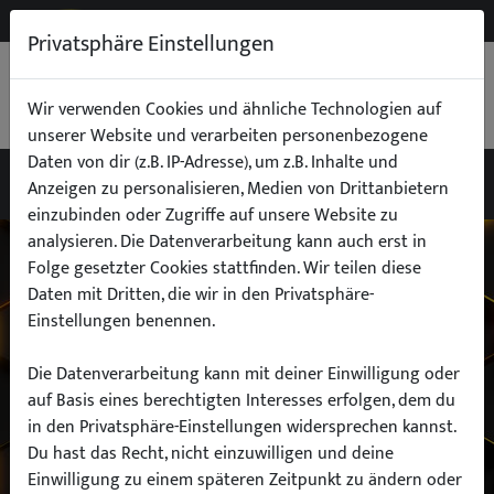
NEW
B2B
Privatsphäre Einstellungen
WARENKORB
0,00 €
Wir verwenden Cookies und ähnliche Technologien auf
unserer Website und verarbeiten personenbezogene
Daten von dir (z.B. IP-Adresse), um z.B. Inhalte und
Anzeigen zu personalisieren, Medien von Drittanbietern
einzubinden oder Zugriffe auf unsere Website zu
Wähle dein Auto
analysieren. Die Datenverarbeitung kann auch erst in
Folge gesetzter Cookies stattfinden. Wir teilen diese
Daten mit Dritten, die wir in den Privatsphäre-
finde alle passenden Teile schnell und
Einstellungen benennen.
einfach
Die Datenverarbeitung kann mit deiner Einwilligung oder
auf Basis eines berechtigten Interesses erfolgen, dem du
in den Privatsphäre-Einstellungen widersprechen kannst.
Hersteller:
Du hast das Recht, nicht einzuwilligen und deine
Einwilligung zu einem späteren Zeitpunkt zu ändern oder
Modell: