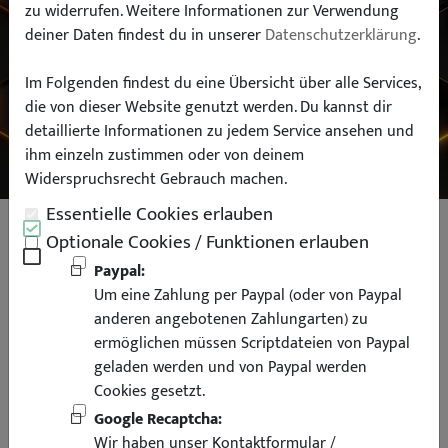
zu widerrufen. Weitere Informationen zur Verwendung
deiner Daten findest du in unserer
Datenschutzerklärung
.
Typ:
Im Folgenden findest du eine Übersicht über alle Services,
die von dieser Website genutzt werden. Du kannst dir
SUCHEN
detaillierte Informationen zu jedem Service ansehen und
ihm einzeln zustimmen oder von deinem
Widerspruchsrecht Gebrauch machen.
Essentielle Cookies erlauben
Grill Sportgrill Kühlergrill für BMW
Optionale Cookies / Funktionen erlauben
E36 Li Touring Coupe Cabrio
Paypal:
Um eine Zahlung per Paypal (oder von Paypal
Compact schwarz
anderen angebotenen Zahlungarten) zu
ermöglichen müssen Scriptdateien von Paypal
geladen werden und von Paypal werden
Cookies gesetzt.
Google Recaptcha:
Wir haben unser Kontaktformular /