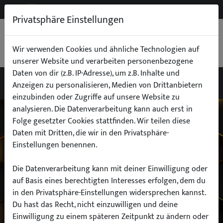
NEW
B2B
Privatsphäre Einstellungen
WARENKORB
0,00 €
Wir verwenden Cookies und ähnliche Technologien auf
unserer Website und verarbeiten personenbezogene
Daten von dir (z.B. IP-Adresse), um z.B. Inhalte und
Anzeigen zu personalisieren, Medien von Drittanbietern
einzubinden oder Zugriffe auf unsere Website zu
Wähle dein Auto
analysieren. Die Datenverarbeitung kann auch erst in
Folge gesetzter Cookies stattfinden. Wir teilen diese
Daten mit Dritten, die wir in den Privatsphäre-
finde alle passenden Teile schnell und
Einstellungen benennen.
einfach
Die Datenverarbeitung kann mit deiner Einwilligung oder
auf Basis eines berechtigten Interesses erfolgen, dem du
in den Privatsphäre-Einstellungen widersprechen kannst.
Hersteller:
Du hast das Recht, nicht einzuwilligen und deine
Einwilligung zu einem späteren Zeitpunkt zu ändern oder
Modell: