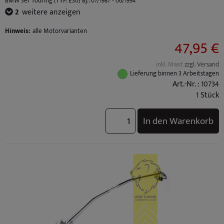
BMW 3er Touring (TYP: E30) Bj.: 07/1987 - 06/1994
BMW 3er Cabrio (TYP: E30) Facelift Bj.: 09/1987 - 10/1993
2
weitere anzeigen
BMW 3er Cabrio (TYP: E30) Bj.: 12/1985 - 08/1987
Hinweis:
alle Motorvarianten
47,95 €
inkl. Mwst
zzgl. Versand
Lieferung binnen 3 Arbeitstagen
Art.-Nr. : 10734
1 Stück
In den Warenkorb