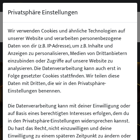
NEW
B2B
Privatsphäre Einstellungen
WARENKORB
0,00 €
Wir verwenden Cookies und ähnliche Technologien auf
unserer Website und verarbeiten personenbezogene
Daten von dir (z.B. IP-Adresse), um z.B. Inhalte und
Anzeigen zu personalisieren, Medien von Drittanbietern
einzubinden oder Zugriffe auf unsere Website zu
Wähle dein Auto
analysieren. Die Datenverarbeitung kann auch erst in
Folge gesetzter Cookies stattfinden. Wir teilen diese
Daten mit Dritten, die wir in den Privatsphäre-
finde alle passenden Teile schnell und
Einstellungen benennen.
einfach
Die Datenverarbeitung kann mit deiner Einwilligung oder
auf Basis eines berechtigten Interesses erfolgen, dem du
in den Privatsphäre-Einstellungen widersprechen kannst.
Hersteller:
Du hast das Recht, nicht einzuwilligen und deine
Einwilligung zu einem späteren Zeitpunkt zu ändern oder
Modell: