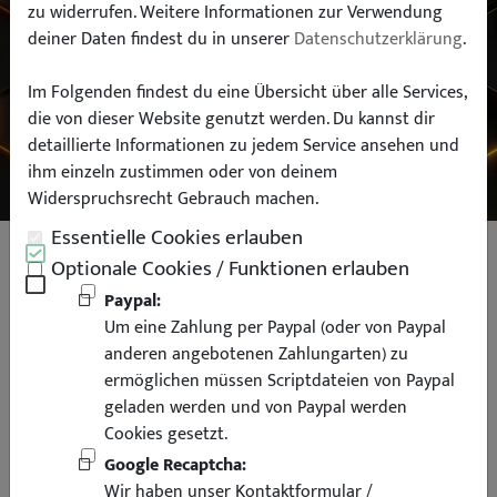
zu widerrufen. Weitere Informationen zur Verwendung
deiner Daten findest du in unserer
Datenschutzerklärung
.
Typ:
Im Folgenden findest du eine Übersicht über alle Services,
die von dieser Website genutzt werden. Du kannst dir
SUCHEN
detaillierte Informationen zu jedem Service ansehen und
ihm einzeln zustimmen oder von deinem
Widerspruchsrecht Gebrauch machen.
Essentielle Cookies erlauben
TA Technix Gewindefahrwerk
Optionale Cookies / Funktionen erlauben
Sportfahrwerk für BMW E30 Limo
Paypal:
Um eine Zahlung per Paypal (oder von Paypal
Touring Coupe Cabrio
anderen angebotenen Zahlungarten) zu
ermöglichen müssen Scriptdateien von Paypal
geladen werden und von Paypal werden
Cookies gesetzt.
Google Recaptcha:
Wir haben unser Kontaktformular /