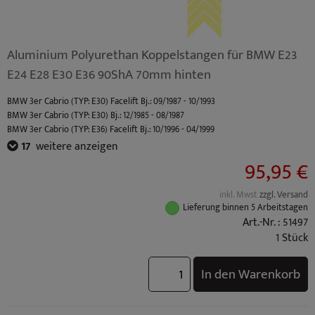
Aluminium Polyurethan Koppelstangen für BMW E23
E24 E28 E30 E36 90ShA 70mm hinten
BMW 3er Cabrio (TYP: E30) Facelift Bj.: 09/1987 - 10/1993
BMW 3er Cabrio (TYP: E30) Bj.: 12/1985 - 08/1987
BMW 3er Cabrio (TYP: E36) Facelift Bj.: 10/1996 - 04/1999
BMW 3er Cabrio (TYP: E36) Bj.: 03/1993 - 09/1996
17
weitere anzeigen
BMW 3er Compact (TYP: E36) Facelift Bj.: 10/1996 - 08/2000
95,95 €
BMW 3er Compact (TYP: E36) Bj.: 03/1994 - 09/1996
BMW 3er Coupe (TYP: E36) Facelift Bj.: 10/1996 - 04/1999
inkl. Mwst
zzgl. Versand
BMW 3er Coupe (TYP: E36) Bj.: 03/1992 - 09/1996
Lieferung binnen 5 Arbeitstagen
BMW 3er Limousine (TYP: E30) Facelift Bj.: 09/1987 - 01/1992
Art.-Nr. : 51497
BMW 3er Limousine (TYP: E30) Bj.: 09/1982 - 08/1987
1 Stück
BMW 3er Limousine (TYP: E36) Facelift Bj.: 10/1996 - 02/1998
BMW 3er Limousine (TYP: E36) Bj.: 09/1990 - 09/1996
In den Warenkorb
BMW 3er Touring (TYP: E30) Bj.: 07/1987 - 06/1994
BMW 3er Touring (TYP: E36) Facelift Bj.: 10/1996 - 05/1999
BMW 3er Touring (TYP: E36) Bj.: 01/1995 - 09/1996
BMW M3 (TYP: M3 (E30) S14) Standard Bj.: 03/1986 - 03/1990