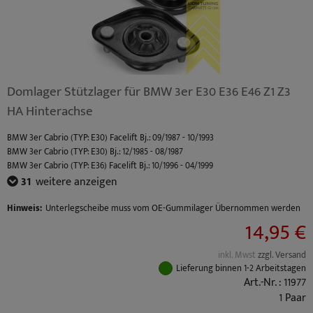
Domlager Stützlager für BMW 3er E30 E36 E46 Z1 Z3
HA Hinterachse
BMW 3er Cabrio (TYP: E30) Facelift Bj.: 09/1987 - 10/1993
BMW 3er Cabrio (TYP: E30) Bj.: 12/1985 - 08/1987
BMW 3er Cabrio (TYP: E36) Facelift Bj.: 10/1996 - 04/1999
BMW 3er Cabrio (TYP: E36) Bj.: 03/1993 - 09/1996
31
weitere anzeigen
BMW 3er Cabrio (TYP: E46) Facelift Bj.: 03/2003 - 02/2007
BMW 3er Cabrio (TYP: E46) Bj.: 04/2000 - 02/2003
Hinweis:
Unterlegscheibe muss vom OE-Gummilager Übernommen werden
14,95 €
BMW 3er Compact (TYP: E36) Facelift Bj.: 10/1996 - 08/2000
BMW 3er Compact (TYP: E36) Bj.: 03/1994 - 09/1996
BMW 3er Coupe (TYP: E36) Facelift Bj.: 10/1996 - 04/1999
inkl. Mwst
zzgl. Versand
BMW 3er Coupe (TYP: E36) Bj.: 03/1992 - 09/1996
Lieferung binnen 1-2 Arbeitstagen
BMW 3er Coupe (TYP: E46) Facelift Bj.: 03/2003 - 06/2006
Art.-Nr. : 11977
BMW 3er Coupe (TYP: E46) Bj.: 04/1999 - 02/2003
1 Paar
BMW 3er Limousine (TYP: E30) Facelift Bj.: 09/1987 - 01/1992