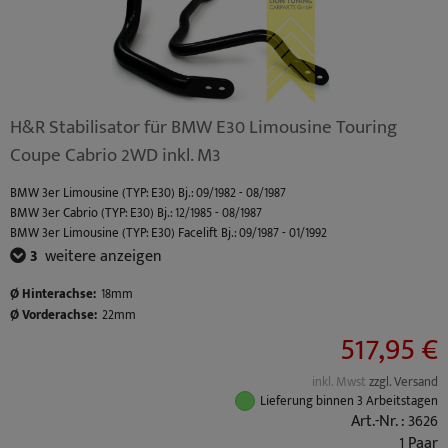
BMW M3 (TYP: M3 (E30) S14) Standard Bj.: 03/1986 - 03/1990
BMW M3 (TYP: M3 (E36) Coupe / Cabrio S50B30) Standard Bj.: 10/1992 - 10/1995
BMW M3 (TYP: M3 (E36) Limo S50B30) Standard Bj.: 10/1992 - 10/1995
BMW M3 (TYP: M3 (E36) Coupe / Cabrio S50B32) Facelift Bj.: 10/1995 - 04/1999
BMW M3 (TYP: M3 (E36) Limo S50B32) Facelift Bj.: 10/1995 - 04/1999
BMW M3 (TYP: M3 (E46) Coupe S54) Standard Bj.: 06/2000 - 02/2007
H&R Stabilisator für BMW E30 Limousine Touring
BMW M3 (TYP: M3 (E46) Cabrio S54) Standard Bj.: 06/2000 - 02/2007
Coupe Cabrio 2WD inkl. M3
BMW 3er Limousine (TYP: E30) Bj.: 09/1982 - 08/1987
BMW 3er Cabrio (TYP: E30) Bj.: 12/1985 - 08/1987
BMW 3er Limousine (TYP: E30) Facelift Bj.: 09/1987 - 01/1992
BMW 3er Touring (TYP: E30) Bj.: 07/1987 - 06/1994
3
weitere anzeigen
BMW 3er Cabrio (TYP: E30) Facelift Bj.: 09/1987 - 10/1993
BMW M3 (TYP: M3 (E30) S14) Standard Bj.: 03/1986 - 03/1990
Ø Hinterachse:
18mm
Ø Vorderachse:
22mm
517,95 €
inkl. Mwst
zzgl. Versand
Lieferung binnen 3 Arbeitstagen
Art.-Nr. : 3626
1 Paar