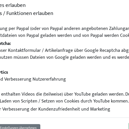
es erlauben
s / Funktionen erlauben
ung per Paypal (oder von Paypal anderen angebotenen Zahlungar
tdateien von Paypal geladen werden und von Paypal werden Cook
ptcha:
ser Kontaktformular / Artikelanfrage über Google Recaptcha abg
nutzen müssen Dateien von Google geladen werden und es werde
erk für BMW E46 Limousin
tics
nd Verbesserung Nutzererfahrung
el enthalten Videos die (teilweise) über YouTube geladen werden. 
Laden von Scripten / Setzen von Cookies durch YouTube kommen.
 Verbesserung der Kundenzufriedenheit und Marketing
Einstellungen übernehmen