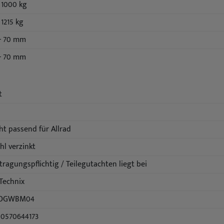
 1000 kg
 1215 kg
 - 70 mm
 - 70 mm
t
ht passend für Allrad
hl verzinkt
tragungspflichtig / Teilegutachten liegt bei
Technix
OGWBM04
50570644173