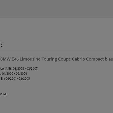
:
 BMW E46 Limousine Touring Coupe Cabrio Compact blau
elift Bj.: 03/2003 - 02/2007
.: 04/2000 - 02/2003
Bj.: 06/2001 - 02/2005
elift Bj.: 03/2003 - 06/2006
: 04/1999 - 02/2003
 Facelift Bj.: 09/2001 - 04/2005
hne M3)
 Bj.: 02/1998 - 08/2001
celift Bj.: 09/2001 - 02/2005
.: 10/1999 - 08/2001