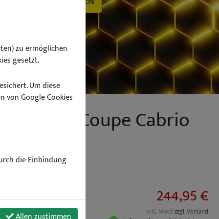
SUCHEN
ten) zu ermöglichen
ies gesetzt.
esichert. Um diese
n von Google Cookies
e Touring Coupe Cabrio
Durch die Einbindung
244,95 €
inkl. Mwst
zzgl. Versand
Allen zustimmen