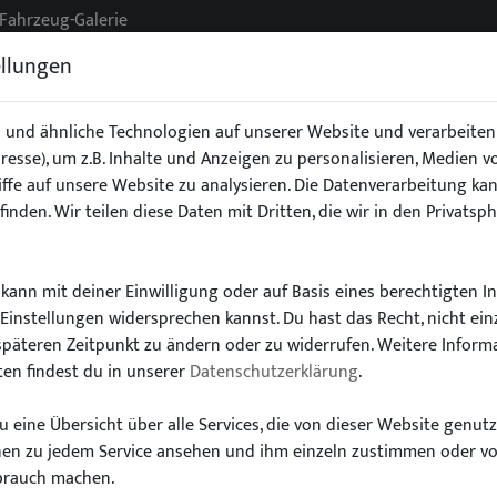
Fahrzeug-Galerie
ellungen
 und ähnliche Technologien auf unserer Website und verarbeit
Adresse), um z.B. Inhalte und Anzeigen zu personalisieren, Medien 
g
Exterieur
Fahrwerk
Interieur
Stoßstangen/Spoile
ffe auf unsere Website zu analysieren. Die Datenverarbeitung kan
finden. Wir teilen diese Daten mit Dritten, die wir in den Privatsp
kann mit deiner Einwilligung oder auf Basis eines berechtigten I
-Einstellungen widersprechen kannst. Du hast das Recht, nicht ein
Wähle dein Auto
späteren Zeitpunkt zu ändern oder zu widerrufen. Weitere Inform
en findest du in unserer
Datenschutzerklärung
.
finde alle passenden Teile schnell und einfac
 eine Übersicht über alle Services, die von dieser Website genut
onen zu jedem Service ansehen und ihm einzeln zustimmen oder v
brauch machen.
Modell:
Typ: