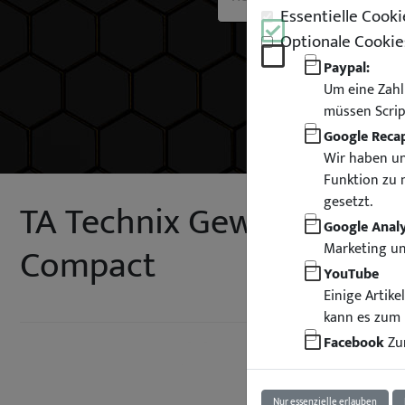
Essentielle Cooki
Optionale Cookie
Paypal:
Um eine Zahl
müssen Scrip
Google Reca
Wir haben un
Funktion zu 
gesetzt.
TA Technix Gewindefahrw
Google Analy
Compact
Marketing u
YouTube
Einige Artik
kann es zum 
Facebook
Zur
Nur essenzielle erlauben