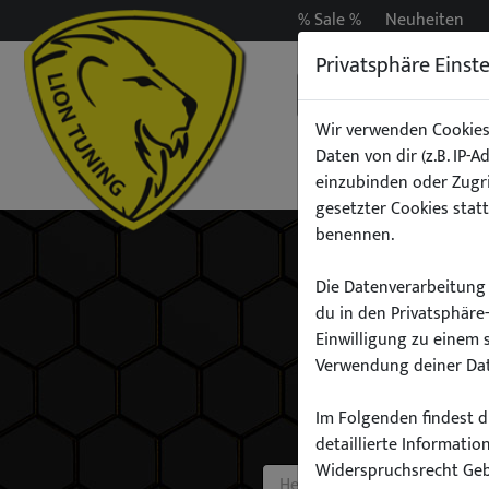
% Sale %
Neuheiten
Privatsphäre Einst
Wir verwenden Cookies
Daten von dir (z.B. IP-
Auspuff
Beleuchtun
einzubinden oder Zugri
gesetzter Cookies statt
benennen.
Die Datenverarbeitung 
du in den Privatsphäre
Einwilligung zu einem 
Verwendung deiner Dat
Im Folgenden findest du
detaillierte Informati
Widerspruchsrecht Ge
Hersteller: