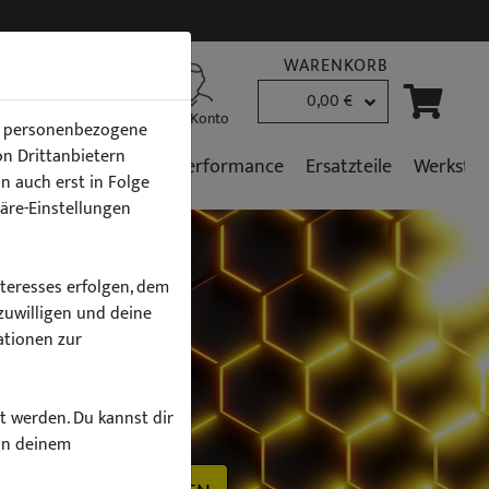
WARENKORB
0,00 €
B2B Kunden
Mein Konto
en personenbezogene
von Drittanbietern
r
Fahrzeugpflege
Performance
Ersatzteile
Werkstat
n auch erst in Folge
häre-Einstellungen
nteresses erfolgen, dem
zuwilligen und deine
ationen zur
h
zt werden. Du kannst dir
on deinem