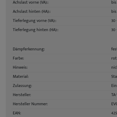
Achslast vorne (VA)::
bis
Achslast hinten (HA)::
bis
Tieferlegung vorne (VA)::
30
Tieferlegung hinten (HA)::
30
Dämpferkennung:
fes
Farbe:
rot
Hinweis:
nic
Material:
Sta
Zulassung:
Ein
Hersteller:
TA-
Hersteller Nummer:
EV
EAN:
42