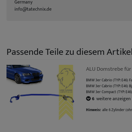
Germany
info@tatechnix.de
Passende Teile zu diesem Artikel
ALU Domstrebe für
BMW 3er Cabrio (TYP: E46) Fac
BMW 3er Cabrio (TYP: E46) Bj
BMW 3er Compact (TYP: E46) 
BMW 3er Coupe (TYP: E46) Fac
6
weitere anzeigen
BMW 3er Coupe (TYP: E46) Bj.
BMW 3er Limousine (TYP: E46)
Hinweis:
alle 6 Zylinder (o
BMW 3er Limousine (TYP: E46)
BMW 3er Touring (TYP: E46) Fa
BMW 3er Touring (TYP: E46) Bj