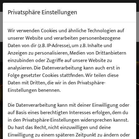
NEW
B2B
Privatsphäre Einstellungen
WARENKORB
0,00 €
Wir verwenden Cookies und ähnliche Technologien auf
unserer Website und verarbeiten personenbezogene
Daten von dir (z.B. IP-Adresse), um z.B. Inhalte und
Anzeigen zu personalisieren, Medien von Drittanbietern
einzubinden oder Zugriffe auf unsere Website zu
Wähle dein Auto
analysieren. Die Datenverarbeitung kann auch erst in
Folge gesetzter Cookies stattfinden. Wir teilen diese
Daten mit Dritten, die wir in den Privatsphäre-
finde alle passenden Teile schnell und
Einstellungen benennen.
einfach
Die Datenverarbeitung kann mit deiner Einwilligung oder
auf Basis eines berechtigten Interesses erfolgen, dem du
in den Privatsphäre-Einstellungen widersprechen kannst.
Hersteller:
Du hast das Recht, nicht einzuwilligen und deine
Einwilligung zu einem späteren Zeitpunkt zu ändern oder
Modell: