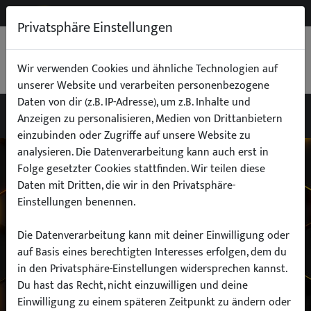
NEW
B2B
Privatsphäre Einstellungen
WARENKORB
0,00 €
Wir verwenden Cookies und ähnliche Technologien auf
unserer Website und verarbeiten personenbezogene
Daten von dir (z.B. IP-Adresse), um z.B. Inhalte und
Anzeigen zu personalisieren, Medien von Drittanbietern
einzubinden oder Zugriffe auf unsere Website zu
Wähle dein Auto
analysieren. Die Datenverarbeitung kann auch erst in
Folge gesetzter Cookies stattfinden. Wir teilen diese
Daten mit Dritten, die wir in den Privatsphäre-
finde alle passenden Teile schnell und
Einstellungen benennen.
einfach
Die Datenverarbeitung kann mit deiner Einwilligung oder
auf Basis eines berechtigten Interesses erfolgen, dem du
in den Privatsphäre-Einstellungen widersprechen kannst.
Hersteller:
Du hast das Recht, nicht einzuwilligen und deine
Einwilligung zu einem späteren Zeitpunkt zu ändern oder
Modell: