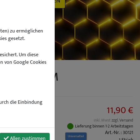
SUCHEN
ten) zu ermöglichen
ies gesetzt.
esichert. Um diese
n von Google Cookies
 cm 800 GSM
Durch die Einbindung
11,90 €
inkl. Mwst
zzgl. Versand
Lieferung binnen 1-2 Arbeitstagen
Art.-Nr. : 30121
Universalteil
Allen zustimmen