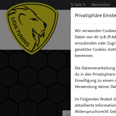
% Sale %
Neuheiten
Privatsphäre Einst
Wir verwenden Cookies
Daten von dir (z.B. IP-
Auspuff
Beleuchtun
einzubinden oder Zugri
gesetzter Cookies statt
benennen.
Die Datenverarbeitung 
du in den Privatsphäre
Einwilligung zu einem 
Verwendung deiner Dat
Im Folgenden findest du
detaillierte Informati
Widerspruchsrecht Ge
Hersteller: