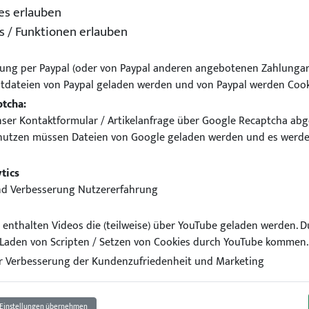
es erlauben
s / Funktionen erlauben
ung per Paypal (oder von Paypal anderen angebotenen Zahlungar
tdateien von Paypal geladen werden und von Paypal werden Cook
ptcha:
ser Kontaktformular / Artikelanfrage über Google Recaptcha abg
nutzen müssen Dateien von Google geladen werden und es werde
Baby Trocken Tuch 90 x 60
tics
nd Verbesserung Nutzererfahrung
el enthalten Videos die (teilweise) über YouTube geladen werden. 
Laden von Scripten / Setzen von Cookies durch YouTube kommen.
 Verbesserung der Kundenzufriedenheit und Marketing
Einstellungen übernehmen