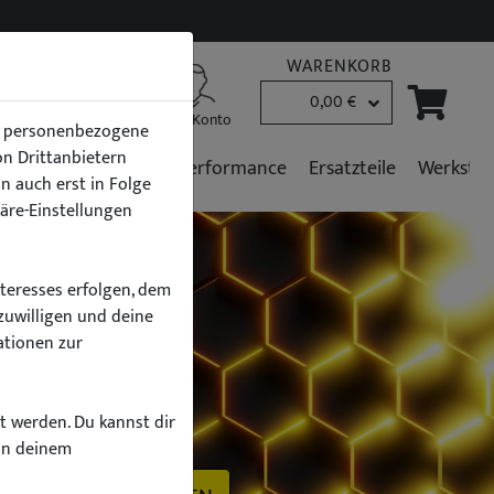
WARENKORB
0,00 €
B2B Kunden
Mein Konto
en personenbezogene
von Drittanbietern
r
Fahrzeugpflege
Performance
Ersatzteile
Werkstat
n auch erst in Folge
häre-Einstellungen
nteresses erfolgen, dem
zuwilligen und deine
ationen zur
h
zt werden. Du kannst dir
on deinem