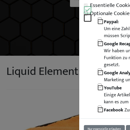
Essentielle Cooki
Optionale Cookie
Paypal:
Um eine Zahl
müssen Scrip
Google Reca
Wir haben un
Funktion zu 
gesetzt.
Liquid Elements Orange 
Google Analy
Marketing u
YouTube
Einige Artik
kann es zum 
Facebook
Zur
Nur essenzielle erlauben