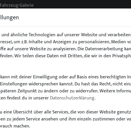
Fahrzeug-Galerie
ellungen
 und ähnliche Technologien auf unserer Website und verarbeit
Adresse), um z.B. Inhalte und Anzeigen zu personalisieren, Medien 
g
Exterieur
Fahrwerk
Interieur
Stoßstangen/Spoile
ffe auf unsere Website zu analysieren. Die Datenverarbeitung kan
finden. Wir teilen diese Daten mit Dritten, die wir in den Privatsp
kann mit deiner Einwilligung oder auf Basis eines berechtigten I
-Einstellungen widersprechen kannst. Du hast das Recht, nicht ein
Wähle dein Auto
späteren Zeitpunkt zu ändern oder zu widerrufen. Weitere Inform
en findest du in unserer
Datenschutzerklärung
.
finde alle passenden Teile schnell und einfac
 eine Übersicht über alle Services, die von dieser Website genut
onen zu jedem Service ansehen und ihm einzeln zustimmen oder v
brauch machen.
Modell:
Typ: