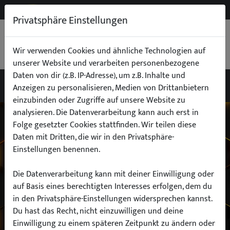
NEW
B2B
Privatsphäre Einstellungen
WARENKORB
0,00 €
Wir verwenden Cookies und ähnliche Technologien auf
unserer Website und verarbeiten personenbezogene
Daten von dir (z.B. IP-Adresse), um z.B. Inhalte und
Anzeigen zu personalisieren, Medien von Drittanbietern
einzubinden oder Zugriffe auf unsere Website zu
Wähle dein Auto
analysieren. Die Datenverarbeitung kann auch erst in
Folge gesetzter Cookies stattfinden. Wir teilen diese
Daten mit Dritten, die wir in den Privatsphäre-
finde alle passenden Teile schnell und
Einstellungen benennen.
einfach
Die Datenverarbeitung kann mit deiner Einwilligung oder
auf Basis eines berechtigten Interesses erfolgen, dem du
in den Privatsphäre-Einstellungen widersprechen kannst.
Hersteller:
Du hast das Recht, nicht einzuwilligen und deine
Einwilligung zu einem späteren Zeitpunkt zu ändern oder
Modell: