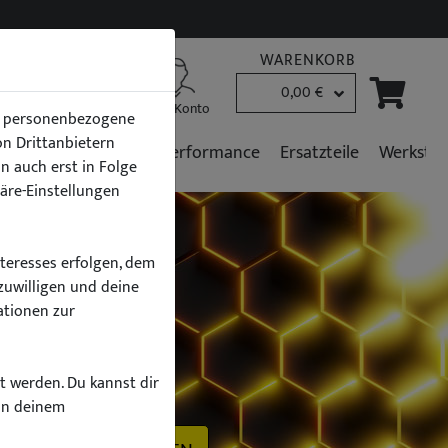
WARENKORB
0,00 €
B2B Kunden
Mein Konto
en personenbezogene
von Drittanbietern
r
Fahrzeugpflege
Performance
Ersatzteile
Werkstat
n auch erst in Folge
häre-Einstellungen
nteresses erfolgen, dem
zuwilligen und deine
ationen zur
h
zt werden. Du kannst dir
on deinem