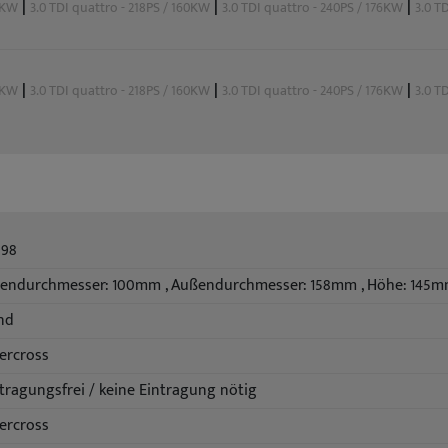
|
|
|
50KW
3.0 TDI quattro - 218PS / 160KW
3.0 TDI quattro - 240PS / 176KW
3.0 T
|
|
|
50KW
3.0 TDI quattro - 218PS / 160KW
3.0 TDI quattro - 240PS / 176KW
3.0 T
998
nendurchmesser: 100mm , Außendurchmesser: 158mm , Höhe: 145
nd
ercross
tragungsfrei / keine Eintragung nötig
ercross