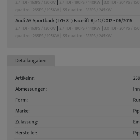
|
|
2.7 TDI - 163PS / 120KW
2.7 TDI - 190PS / 140KW
3.0 TDI - 204PS / 1
|
quattro - 265PS / 195KW
S5 quattro - 333PS / 245KW
Audi A5 Sportback (TYP: 8T) Facelift Bj.: 12/2012 - 06/2016
|
|
2.7 TDI - 163PS / 120KW
2.7 TDI - 190PS / 140KW
3.0 TDI - 204PS / 1
|
quattro - 265PS / 195KW
S5 quattro - 333PS / 245KW
Detailangaben
Artikelnr.:
25
Abmessungen:
In
Form:
Ru
Marke:
Pip
Zulassung:
Ein
Hersteller:
Pip