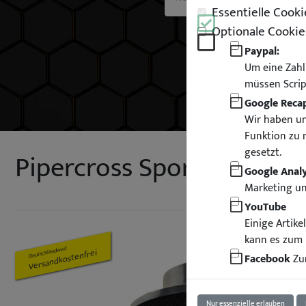
Essentielle Cooki
Optionale Cookie
Paypal:
Um eine Zahl
müssen Scrip
Google Reca
Wir haben un
Funktion zu 
gesetzt.
Pipercross Sportluftfilter 
Google Analy
Marketing u
YouTube
Einige Artik
kann es zum 
Deutschlandweit
Versandkostenfrei
Facebook
Zur
Nur essenzielle erlauben