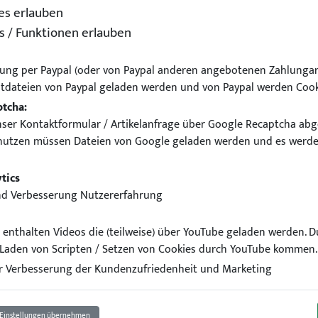
es erlauben
s / Funktionen erlauben
ung per Paypal (oder von Paypal anderen angebotenen Zahlungar
tdateien von Paypal geladen werden und von Paypal werden Cook
ptcha:
ser Kontaktformular / Artikelanfrage über Google Recaptcha abg
nutzen müssen Dateien von Google geladen werden und es werde
für Audi A5 8T 2.7TDi 3.0TDi 
tics
nd Verbesserung Nutzererfahrung
el enthalten Videos die (teilweise) über YouTube geladen werden. 
Laden von Scripten / Setzen von Cookies durch YouTube kommen.
 Verbesserung der Kundenzufriedenheit und Marketing
Einstellungen übernehmen