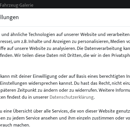
Fahrzeug-Galerie
ellungen
 und ähnliche Technologien auf unserer Website und verarbeit
Adresse), um z.B. Inhalte und Anzeigen zu personalisieren, Medien 
g
Exterieur
Fahrwerk
Interieur
Stoßstangen/Spoile
ffe auf unsere Website zu analysieren. Die Datenverarbeitung kan
finden. Wir teilen diese Daten mit Dritten, die wir in den Privatsp
kann mit deiner Einwilligung oder auf Basis eines berechtigten I
-Einstellungen widersprechen kannst. Du hast das Recht, nicht ein
Wähle dein Auto
späteren Zeitpunkt zu ändern oder zu widerrufen. Weitere Inform
en findest du in unserer
Datenschutzerklärung
.
finde alle passenden Teile schnell und einfac
 eine Übersicht über alle Services, die von dieser Website genut
onen zu jedem Service ansehen und ihm einzeln zustimmen oder v
brauch machen.
Modell:
Typ: