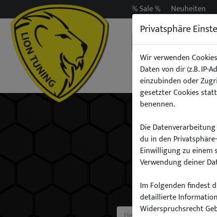
% Sale %
Neuheiten
Privatsphäre Einst
Wir verwenden Cookies
Daten von dir (z.B. IP-
Auspuff
Beleuchtun
einzubinden oder Zugri
gesetzter Cookies statt
benennen.
Die Datenverarbeitung 
du in den Privatsphäre
Einwilligung zu einem 
Verwendung deiner Dat
Im Folgenden findest du
detaillierte Informati
Widerspruchsrecht Ge
Hersteller: