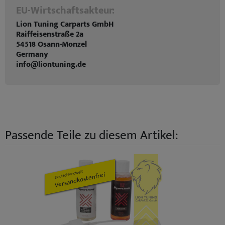
EU-Wirtschaftsakteur:
Lion Tuning Carparts GmbH
Raiffeisenstraße 2a
54518 Osann-Monzel
Germany
info@liontuning.de
Passende Teile zu diesem Artikel:
Deutschlandweit
Versandkostenfrei