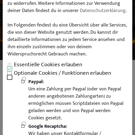
zu widerrufen. Weitere Informationen zur Verwendung
deiner Daten findest du in unserer
Datenschutzerklärung
.
Typ:
Im Folgenden findest du eine Übersicht über alle Services,
die von dieser Website genutzt werden. Du kannst dir
SUCHEN
detaillierte Informationen zu jedem Service ansehen und
ihm einzeln zustimmen oder von deinem
Widerspruchsrecht Gebrauch machen.
Essentielle Cookies erlauben
Pipercross Sportluftfilter für BMW
Optionale Cookies / Funktionen erlauben
5er E39 20i 23i 25i 28i 30i PP1221DRY
Paypal:
Um eine Zahlung per Paypal (oder von Paypal
anderen angebotenen Zahlungarten) zu
ermöglichen müssen Scriptdateien von Paypal
geladen werden und von Paypal werden
Cookies gesetzt.
Deutschlandweit
Versandkostenfrei
Google Recaptcha:
Wir haben unser Kontaktformular /