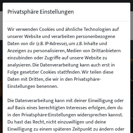
NEW
B2B
Privatsphäre Einstellungen
WARENKORB
0,00 €
Wir verwenden Cookies und ähnliche Technologien auf
unserer Website und verarbeiten personenbezogene
Daten von dir (z.B. IP-Adresse), um z.B. Inhalte und
Anzeigen zu personalisieren, Medien von Drittanbietern
einzubinden oder Zugriffe auf unsere Website zu
Wähle dein Auto
analysieren. Die Datenverarbeitung kann auch erst in
Folge gesetzter Cookies stattfinden. Wir teilen diese
Daten mit Dritten, die wir in den Privatsphäre-
finde alle passenden Teile schnell und
Einstellungen benennen.
einfach
Die Datenverarbeitung kann mit deiner Einwilligung oder
auf Basis eines berechtigten Interesses erfolgen, dem du
in den Privatsphäre-Einstellungen widersprechen kannst.
Hersteller:
Du hast das Recht, nicht einzuwilligen und deine
Einwilligung zu einem späteren Zeitpunkt zu ändern oder
Modell: