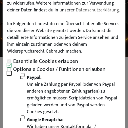
zu widerrufen. Weitere Informationen zur Verwendung
deiner Daten findest du in unserer
Datenschutzerklärung
.
Typ:
Im Folgenden findest du eine Übersicht über alle Services,
die von dieser Website genutzt werden. Du kannst dir
SUCHEN
detaillierte Informationen zu jedem Service ansehen und
ihm einzeln zustimmen oder von deinem
Widerspruchsrecht Gebrauch machen.
Essentielle Cookies erlauben
Pipercross Sportluftfilter für VW
Optionale Cookies / Funktionen erlauben
Golf 6 GTI Edition 35 R 2.0TFSi
Paypal:
Um eine Zahlung per Paypal (oder von Paypal
PP1624DRY
anderen angebotenen Zahlungarten) zu
ermöglichen müssen Scriptdateien von Paypal
geladen werden und von Paypal werden
Cookies gesetzt.
Google Recaptcha:
Deutschlandweit
Versandkostenfrei
Wir haben unser Kontaktformular /