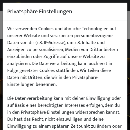
NEW
B2B
Privatsphäre Einstellungen
WARENKORB
0,00 €
Wir verwenden Cookies und ähnliche Technologien auf
unserer Website und verarbeiten personenbezogene
Daten von dir (z.B. IP-Adresse), um z.B. Inhalte und
Anzeigen zu personalisieren, Medien von Drittanbietern
einzubinden oder Zugriffe auf unsere Website zu
Wähle dein Auto
analysieren. Die Datenverarbeitung kann auch erst in
Folge gesetzter Cookies stattfinden. Wir teilen diese
Daten mit Dritten, die wir in den Privatsphäre-
finde alle passenden Teile schnell und
Einstellungen benennen.
einfach
Die Datenverarbeitung kann mit deiner Einwilligung oder
auf Basis eines berechtigten Interesses erfolgen, dem du
in den Privatsphäre-Einstellungen widersprechen kannst.
Hersteller:
Du hast das Recht, nicht einzuwilligen und deine
Einwilligung zu einem späteren Zeitpunkt zu ändern oder
Modell: