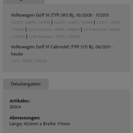
Volkswagen Golf VI (TYP: 5K1) Bj.: 10/2008 - 11/2013
|
|
2.0 GTI - 200PS / 147KW
2.0 GTI - 210PS / 155KW
2.0 GTI - 235PS
|
|
/ 173KW
2.0 R 4motion - 256PS / 188KW
2.0 R 4motion - 265PS
|
/ 195KW
2.0 R 4motion - 270PS / 199KW
Volkswagen Golf VI Cabriolet (TYP: 517) Bj.: 06/2011 -
heute
2.0 R - 265PS / 195KW
Detailangaben
Artikelnr.:
28304
Abmessungen:
Länge: 402mm x Breite: 171mm