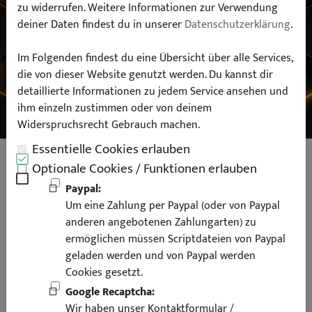
zu widerrufen. Weitere Informationen zur Verwendung
deiner Daten findest du in unserer
Datenschutzerklärung
.
Typ:
Im Folgenden findest du eine Übersicht über alle Services,
die von dieser Website genutzt werden. Du kannst dir
SUCHEN
detaillierte Informationen zu jedem Service ansehen und
ihm einzeln zustimmen oder von deinem
Widerspruchsrecht Gebrauch machen.
Essentielle Cookies erlauben
Hecklippe Spoiler Heckspoiler
Optionale Cookies / Funktionen erlauben
Kofferraum Lippe für BMW G30
Paypal:
Um eine Zahlung per Paypal (oder von Paypal
Limousine
anderen angebotenen Zahlungarten) zu
ermöglichen müssen Scriptdateien von Paypal
geladen werden und von Paypal werden
Cookies gesetzt.
Google Recaptcha:
25% Rabatt
Wir haben unser Kontaktformular /