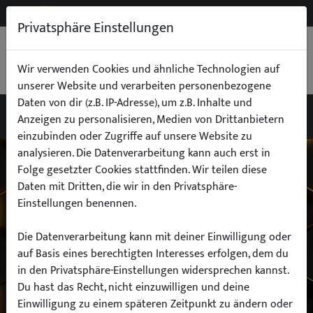
NEW
B2B
Privatsphäre Einstellungen
WARENKORB
0,00 €
Wir verwenden Cookies und ähnliche Technologien auf
unserer Website und verarbeiten personenbezogene
Daten von dir (z.B. IP-Adresse), um z.B. Inhalte und
Anzeigen zu personalisieren, Medien von Drittanbietern
einzubinden oder Zugriffe auf unsere Website zu
Wähle dein Auto
analysieren. Die Datenverarbeitung kann auch erst in
Folge gesetzter Cookies stattfinden. Wir teilen diese
Daten mit Dritten, die wir in den Privatsphäre-
finde alle passenden Teile schnell und
Einstellungen benennen.
einfach
Die Datenverarbeitung kann mit deiner Einwilligung oder
auf Basis eines berechtigten Interesses erfolgen, dem du
in den Privatsphäre-Einstellungen widersprechen kannst.
Hersteller:
Du hast das Recht, nicht einzuwilligen und deine
Einwilligung zu einem späteren Zeitpunkt zu ändern oder
Modell: