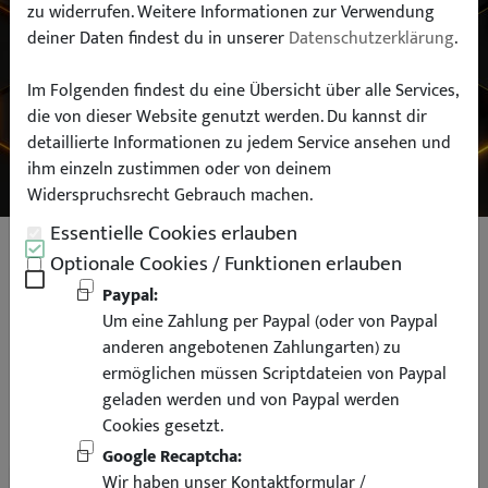
zu widerrufen. Weitere Informationen zur Verwendung
deiner Daten findest du in unserer
Datenschutzerklärung
.
Typ:
Im Folgenden findest du eine Übersicht über alle Services,
die von dieser Website genutzt werden. Du kannst dir
SUCHEN
detaillierte Informationen zu jedem Service ansehen und
ihm einzeln zustimmen oder von deinem
Widerspruchsrecht Gebrauch machen.
Essentielle Cookies erlauben
Hecklippe Spoiler Heckspoiler
Optionale Cookies / Funktionen erlauben
Kofferraum Lippe für Mercedes
Paypal:
Um eine Zahlung per Paypal (oder von Paypal
Benz CLS schwarz glänzend
anderen angebotenen Zahlungarten) zu
ermöglichen müssen Scriptdateien von Paypal
geladen werden und von Paypal werden
Cookies gesetzt.
Google Recaptcha:
20% Rabatt
Wir haben unser Kontaktformular /