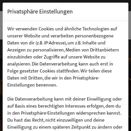
NEW
B2B
Privatsphäre Einstellungen
WARENKORB
0,00 €
Wir verwenden Cookies und ähnliche Technologien auf
unserer Website und verarbeiten personenbezogene
Daten von dir (z.B. IP-Adresse), um z.B. Inhalte und
Anzeigen zu personalisieren, Medien von Drittanbietern
einzubinden oder Zugriffe auf unsere Website zu
Wähle dein Auto
analysieren. Die Datenverarbeitung kann auch erst in
Folge gesetzter Cookies stattfinden. Wir teilen diese
Daten mit Dritten, die wir in den Privatsphäre-
finde alle passenden Teile schnell und
Einstellungen benennen.
einfach
Die Datenverarbeitung kann mit deiner Einwilligung oder
auf Basis eines berechtigten Interesses erfolgen, dem du
in den Privatsphäre-Einstellungen widersprechen kannst.
Hersteller:
Du hast das Recht, nicht einzuwilligen und deine
Einwilligung zu einem späteren Zeitpunkt zu ändern oder
Modell: