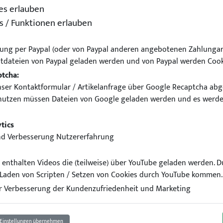
es erlauben
s / Funktionen erlauben
ung per Paypal (oder von Paypal anderen angebotenen Zahlungar
tdateien von Paypal geladen werden und von Paypal werden Cook
ptcha:
ser Kontaktformular / Artikelanfrage über Google Recaptcha abg
nutzen müssen Dateien von Google geladen werden und es werde
 Spoiler für BMW F30 Limou
tics
nd Verbesserung Nutzererfahrung
el enthalten Videos die (teilweise) über YouTube geladen werden. 
Laden von Scripten / Setzen von Cookies durch YouTube kommen.
 Verbesserung der Kundenzufriedenheit und Marketing
Einstellungen übernehmen