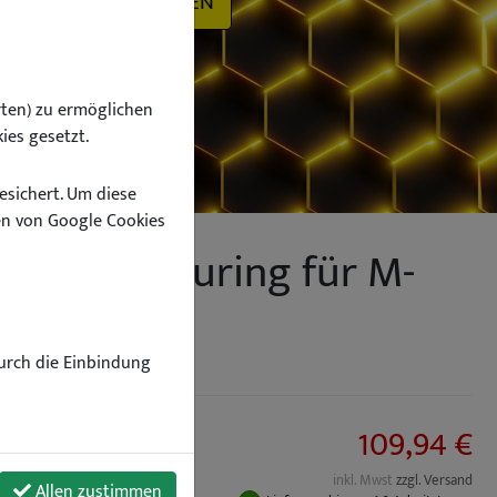
SUCHEN
ten) zu ermöglichen
ies gesetzt.
esichert. Um diese
n von Google Cookies
sine F31 Touring für M-
Durch die Einbindung
109,94 €
inkl. Mwst
zzgl. Versand
Allen zustimmen