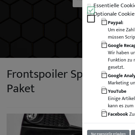
Essentielle Cooki
Optionale Cookie
Paypal:
Um eine Zahl
müssen Scrip
Google Reca
Wir haben un
Funktion zu 
gesetzt.
Frontspoiler Spoilerlippe
Google Analy
Paket
Marketing u
YouTube
Einige Artik
kann es zum 
Facebook
Zur
Nur essenzielle erlauben