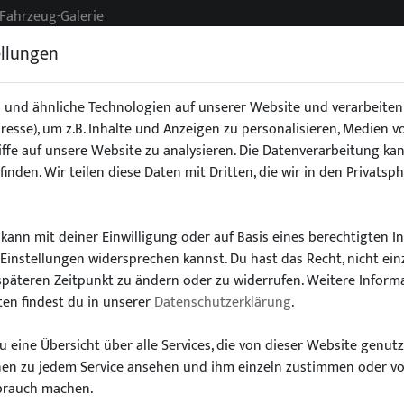
Fahrzeug-Galerie
ellungen
 und ähnliche Technologien auf unserer Website und verarbeit
Adresse), um z.B. Inhalte und Anzeigen zu personalisieren, Medien 
g
Exterieur
Fahrwerk
Interieur
Stoßstangen/Spoile
ffe auf unsere Website zu analysieren. Die Datenverarbeitung kan
finden. Wir teilen diese Daten mit Dritten, die wir in den Privatsp
kann mit deiner Einwilligung oder auf Basis eines berechtigten I
-Einstellungen widersprechen kannst. Du hast das Recht, nicht ein
Wähle dein Auto
späteren Zeitpunkt zu ändern oder zu widerrufen. Weitere Inform
en findest du in unserer
Datenschutzerklärung
.
finde alle passenden Teile schnell und einfac
 eine Übersicht über alle Services, die von dieser Website genut
onen zu jedem Service ansehen und ihm einzeln zustimmen oder v
brauch machen.
Modell:
Typ: