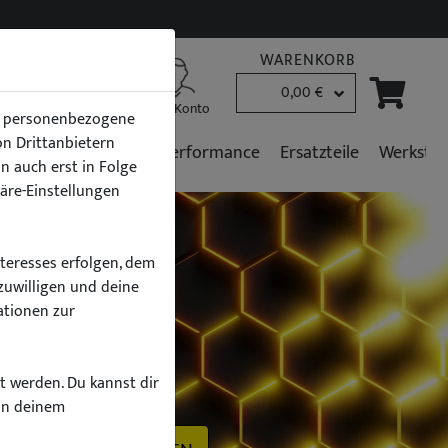
WARENKORB
0,00 €
B2B Kunden
Mein Konto
en personenbezogene
von Drittanbietern
r
Fahrzeugpflege
Performance
Ersatzteile
Werkstat
n auch erst in Folge
häre-Einstellungen
nteresses erfolgen, dem
zuwilligen und deine
ationen zur
h
zt werden. Du kannst dir
on deinem