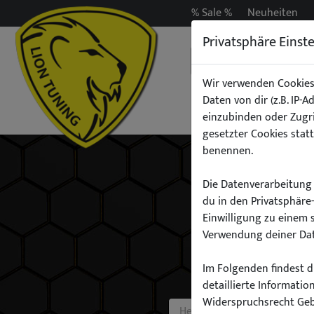
% Sale %
Neuheiten
Privatsphäre Einst
Wir verwenden Cookies
Daten von dir (z.B. IP-
Auspuff
Beleuchtun
einzubinden oder Zugri
gesetzter Cookies statt
benennen.
Die Datenverarbeitung 
du in den Privatsphäre
Einwilligung zu einem 
Verwendung deiner Dat
Im Folgenden findest du
detaillierte Informati
Widerspruchsrecht Ge
Hersteller: