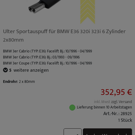
Ulter Sportauspuff für BMW E36 320i 323i 6 Zylinder
2x80mm
BMW 3er Cabrio (TYP: E36) Facelift Bj.: 10/1996 - 04/1999
BMW 3er Cabrio (TYP: E36) Bj.: 03/1993 - 09/1996
BMW 3er Coupe (TYP: E36) Facelift Bj.: 10/1996 - 04/1999
BMW 3er Coupe (TYP: E36) Bj.: 03/1992 - 09/1996
5
weitere anzeigen
BMW 3er Limousine (TYP: E36) Facelift Bj.: 10/1996 - 02/1998
BMW 3er Limousine (TYP: E36) Bj.: 09/1990 - 09/1996
Endrohr:
2 x 80mm
352,95 €
BMW 3er Touring (TYP: E36) Facelift Bj.: 10/1996 - 05/1999
BMW 3er Touring (TYP: E36) Bj.: 01/1995 - 09/1996
inkl. Mwst
zzgl. Versand
Lieferung binnen 10 Arbeitstagen
Art.-Nr. : 28925
1 Stück