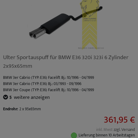
Ulter Sportauspuff für BMW E36 320i 323i 6 Zylinder
2x95x65mm
BMW 3er Cabrio (TYP: E36) Facelift Bj.: 10/1996 - 04/1999
BMW 3er Cabrio (TYP: E36) Bj.: 03/1993 - 09/1996
BMW 3er Coupe (TYP: E36) Facelift Bj.: 10/1996 - 04/1999
BMW 3er Coupe (TYP: E36) Bj.: 03/1992 - 09/1996
5
weitere anzeigen
BMW 3er Limousine (TYP: E36) Facelift Bj.: 10/1996 - 02/1998
BMW 3er Limousine (TYP: E36) Bj.: 09/1990 - 09/1996
Endrohr:
2 x 95x65mm
361,95 €
BMW 3er Touring (TYP: E36) Facelift Bj.: 10/1996 - 05/1999
BMW 3er Touring (TYP: E36) Bj.: 01/1995 - 09/1996
inkl. Mwst
zzgl. Versand
Lieferung binnen 10 Arbeitstagen