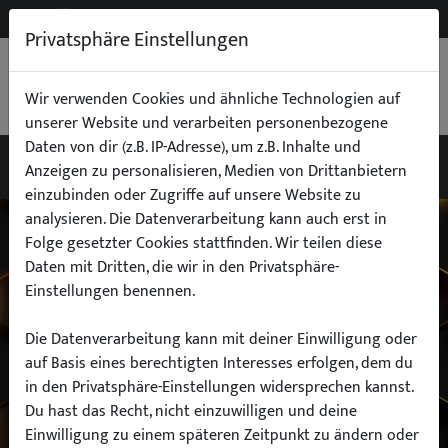
NEW
B2B
Privatsphäre Einstellungen
WARENKORB
0,00 €
Wir verwenden Cookies und ähnliche Technologien auf
unserer Website und verarbeiten personenbezogene
Daten von dir (z.B. IP-Adresse), um z.B. Inhalte und
Anzeigen zu personalisieren, Medien von Drittanbietern
einzubinden oder Zugriffe auf unsere Website zu
Wähle dein Auto
analysieren. Die Datenverarbeitung kann auch erst in
Folge gesetzter Cookies stattfinden. Wir teilen diese
Daten mit Dritten, die wir in den Privatsphäre-
finde alle passenden Teile schnell und
Einstellungen benennen.
einfach
Die Datenverarbeitung kann mit deiner Einwilligung oder
auf Basis eines berechtigten Interesses erfolgen, dem du
in den Privatsphäre-Einstellungen widersprechen kannst.
Hersteller:
Du hast das Recht, nicht einzuwilligen und deine
Einwilligung zu einem späteren Zeitpunkt zu ändern oder
Modell: