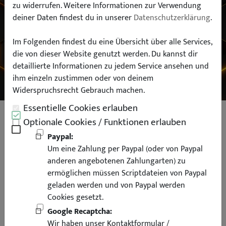
zu widerrufen. Weitere Informationen zur Verwendung
deiner Daten findest du in unserer
Datenschutzerklärung
.
Typ:
Im Folgenden findest du eine Übersicht über alle Services,
die von dieser Website genutzt werden. Du kannst dir
SUCHEN
detaillierte Informationen zu jedem Service ansehen und
ihm einzeln zustimmen oder von deinem
Widerspruchsrecht Gebrauch machen.
Essentielle Cookies erlauben
Heckansatz Heckspoiler Diffusor
Optionale Cookies / Funktionen erlauben
für BMW E36 Limo Touring Coupe
Paypal:
Um eine Zahlung per Paypal (oder von Paypal
Cabrio V1 ohne Clips
anderen angebotenen Zahlungarten) zu
ermöglichen müssen Scriptdateien von Paypal
geladen werden und von Paypal werden
Cookies gesetzt.
Google Recaptcha:
Wir haben unser Kontaktformular /