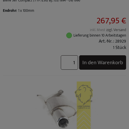
BMW 3er Compact (TYP: E36) Bj.: 03/1994 - 09/1996
Endrohr:
1 x 100mm
267,95 €
inkl. Mwst
zzgl. Versand
Lieferung binnen 10 Arbeitstagen
Art.-Nr. : 28929
1 Stück
In den Warenkorb