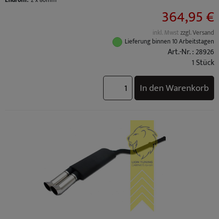
Endrohr:
2 x 80mm
364,95 €
BMW 3er Touring (TYP: E36) Facelift Bj.: 10/1996 - 05/1999
BMW 3er Touring (TYP: E36) Bj.: 01/1995 - 09/1996
inkl. Mwst
zzgl. Versand
Lieferung binnen 10 Arbeitstagen
Art.-Nr. : 28926
1 Stück
In den Warenkorb