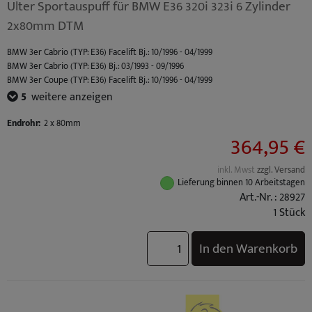
Ulter Sportauspuff für BMW E36 320i 323i 6 Zylinder
2x80mm DTM
BMW 3er Cabrio (TYP: E36) Facelift Bj.: 10/1996 - 04/1999
BMW 3er Cabrio (TYP: E36) Bj.: 03/1993 - 09/1996
BMW 3er Coupe (TYP: E36) Facelift Bj.: 10/1996 - 04/1999
BMW 3er Coupe (TYP: E36) Bj.: 03/1992 - 09/1996
5
weitere anzeigen
BMW 3er Limousine (TYP: E36) Facelift Bj.: 10/1996 - 02/1998
BMW 3er Limousine (TYP: E36) Bj.: 09/1990 - 09/1996
Endrohr:
2 x 80mm
364,95 €
BMW 3er Touring (TYP: E36) Facelift Bj.: 10/1996 - 05/1999
BMW 3er Touring (TYP: E36) Bj.: 01/1995 - 09/1996
inkl. Mwst
zzgl. Versand
Lieferung binnen 10 Arbeitstagen
Art.-Nr. : 28927
1 Stück
In den Warenkorb