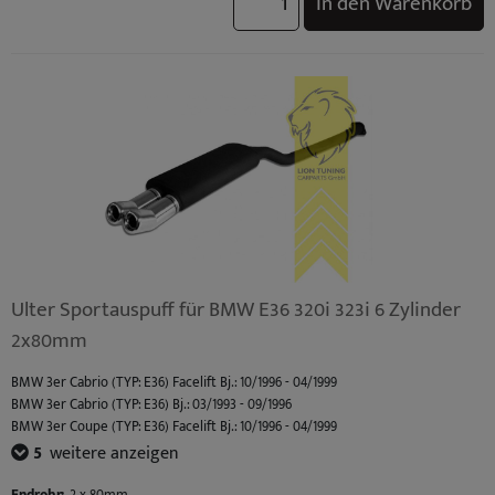
In den Warenkorb
Ulter Sportauspuff für BMW E36 320i 323i 6 Zylinder
2x80mm
BMW 3er Cabrio (TYP: E36) Facelift Bj.: 10/1996 - 04/1999
BMW 3er Cabrio (TYP: E36) Bj.: 03/1993 - 09/1996
BMW 3er Coupe (TYP: E36) Facelift Bj.: 10/1996 - 04/1999
BMW 3er Coupe (TYP: E36) Bj.: 03/1992 - 09/1996
5
weitere anzeigen
BMW 3er Limousine (TYP: E36) Facelift Bj.: 10/1996 - 02/1998
BMW 3er Limousine (TYP: E36) Bj.: 09/1990 - 09/1996