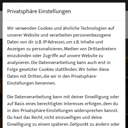
NEW
B2B
Privatsphäre Einstellungen
WARENKORB
0,00 €
Wir verwenden Cookies und ähnliche Technologien auf
unserer Website und verarbeiten personenbezogene
Daten von dir (z.B. IP-Adresse), um z.B. Inhalte und
Anzeigen zu personalisieren, Medien von Drittanbietern
einzubinden oder Zugriffe auf unsere Website zu
Wähle dein Auto
analysieren. Die Datenverarbeitung kann auch erst in
Folge gesetzter Cookies stattfinden. Wir teilen diese
Daten mit Dritten, die wir in den Privatsphäre-
finde alle passenden Teile schnell und
Einstellungen benennen.
einfach
Die Datenverarbeitung kann mit deiner Einwilligung oder
auf Basis eines berechtigten Interesses erfolgen, dem du
in den Privatsphäre-Einstellungen widersprechen kannst.
Hersteller:
Du hast das Recht, nicht einzuwilligen und deine
Einwilligung zu einem späteren Zeitpunkt zu ändern oder
Modell: