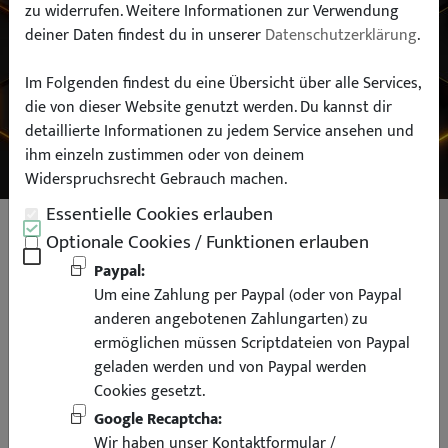
zu widerrufen. Weitere Informationen zur Verwendung
deiner Daten findest du in unserer
Datenschutzerklärung
.
Typ:
Im Folgenden findest du eine Übersicht über alle Services,
die von dieser Website genutzt werden. Du kannst dir
SUCHEN
detaillierte Informationen zu jedem Service ansehen und
ihm einzeln zustimmen oder von deinem
Widerspruchsrecht Gebrauch machen.
Essentielle Cookies erlauben
Seitenleisten Türleisten für BMW
Optionale Cookies / Funktionen erlauben
E36 Limousine Touring für M-Paket
Paypal:
Um eine Zahlung per Paypal (oder von Paypal
auch für M3
anderen angebotenen Zahlungarten) zu
ermöglichen müssen Scriptdateien von Paypal
geladen werden und von Paypal werden
Cookies gesetzt.
Google Recaptcha:
Wir haben unser Kontaktformular /