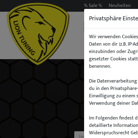
% Sale %
Neuheiten
Privatsphäre Einst
Wir verwenden Cookies
Daten von dir (z.B. IP-
Auspuff
Beleuchtun
einzubinden oder Zugri
gesetzter Cookies statt
benennen.
Die Datenverarbeitung 
du in den Privatsphäre
Einwilligung zu einem 
Verwendung deiner Dat
Im Folgenden findest du
detaillierte Informati
Widerspruchsrecht Ge
Hersteller: