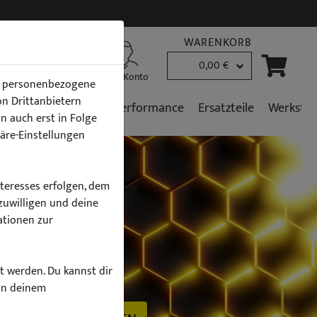
WARENKORB
0,00 €
B2B Kunden
Mein Konto
en personenbezogene
von Drittanbietern
r
Fahrzeugpflege
Performance
Ersatzteile
Werkstat
n auch erst in Folge
häre-Einstellungen
nteresses erfolgen, dem
zuwilligen und deine
ationen zur
h
zt werden. Du kannst dir
on deinem