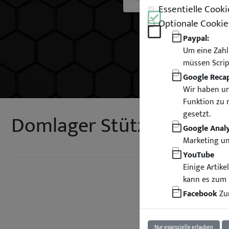
Essentielle Cooki
Optionale Cookie
Paypal:
Um eine Zahl
müssen Scrip
Google Reca
Wir haben un
Funktion zu 
gesetzt.
Domlager Stützlager für 
Google Analy
Marketing u
YouTube
Einige Artik
kann es zum 
Facebook
Zur
Nur essenzielle erlauben