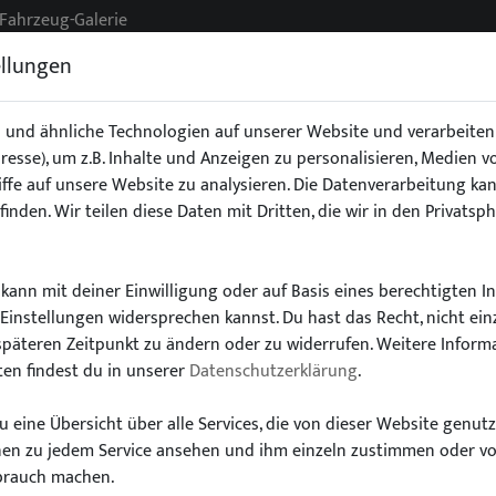
Fahrzeug-Galerie
ellungen
 und ähnliche Technologien auf unserer Website und verarbeit
Adresse), um z.B. Inhalte und Anzeigen zu personalisieren, Medien 
g
Exterieur
Fahrwerk
Interieur
Stoßstangen/Spoile
ffe auf unsere Website zu analysieren. Die Datenverarbeitung kan
finden. Wir teilen diese Daten mit Dritten, die wir in den Privatsp
kann mit deiner Einwilligung oder auf Basis eines berechtigten I
-Einstellungen widersprechen kannst. Du hast das Recht, nicht ein
Wähle dein Auto
späteren Zeitpunkt zu ändern oder zu widerrufen. Weitere Inform
en findest du in unserer
Datenschutzerklärung
.
finde alle passenden Teile schnell und einfac
 eine Übersicht über alle Services, die von dieser Website genut
onen zu jedem Service ansehen und ihm einzeln zustimmen oder v
brauch machen.
Modell:
Typ: