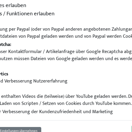
es erlauben
s / Funktionen erlauben
ung per Paypal (oder von Paypal anderen angebotenen Zahlungar
tdateien von Paypal geladen werden und von Paypal werden Cook
ptcha:
ser Kontaktformular / Artikelanfrage über Google Recaptcha abg
nutzen müssen Dateien von Google geladen werden und es werde
BMW 3er E36 Z3 Z4 E85 VA 
tics
nd Verbesserung Nutzererfahrung
el enthalten Videos die (teilweise) über YouTube geladen werden. 
Laden von Scripten / Setzen von Cookies durch YouTube kommen.
 Verbesserung der Kundenzufriedenheit und Marketing
Einstellungen übernehmen