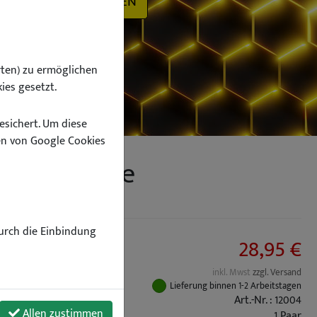
SUCHEN
ten) zu ermöglichen
ies gesetzt.
esichert. Um diese
n von Google Cookies
Vorderachse
Durch die Einbindung
28,95 €
inkl. Mwst
zzgl. Versand
Lieferung binnen 1-2 Arbeitstagen
Art.-Nr. : 12004
Allen zustimmen
1 Paar