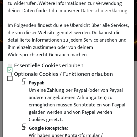
zu widerrufen. Weitere Informationen zur Verwendung
deiner Daten findest du in unserer
Datenschutzerklärung
.
Typ:
Im Folgenden findest du eine Übersicht über alle Services,
die von dieser Website genutzt werden. Du kannst dir
SUCHEN
detaillierte Informationen zu jedem Service ansehen und
ihm einzeln zustimmen oder von deinem
Widerspruchsrecht Gebrauch machen.
Essentielle Cookies erlauben
Seitenblinker für BMW E81 E87 E82
Optionale Cookies / Funktionen erlauben
E88 E90 E91 E92 E93 X1 E84 rechts
Paypal:
Um eine Zahlung per Paypal (oder von Paypal
weiss
anderen angebotenen Zahlungarten) zu
ermöglichen müssen Scriptdateien von Paypal
geladen werden und von Paypal werden
Cookies gesetzt.
Google Recaptcha:
Wir haben unser Kontaktformular /