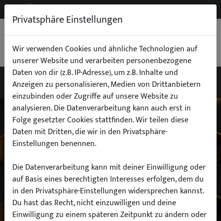
NEW
B2B
Privatsphäre Einstellungen
WARENKORB
0,00 €
Wir verwenden Cookies und ähnliche Technologien auf
unserer Website und verarbeiten personenbezogene
Daten von dir (z.B. IP-Adresse), um z.B. Inhalte und
Anzeigen zu personalisieren, Medien von Drittanbietern
einzubinden oder Zugriffe auf unsere Website zu
Wähle dein Auto
analysieren. Die Datenverarbeitung kann auch erst in
Folge gesetzter Cookies stattfinden. Wir teilen diese
Daten mit Dritten, die wir in den Privatsphäre-
finde alle passenden Teile schnell und
Einstellungen benennen.
einfach
Die Datenverarbeitung kann mit deiner Einwilligung oder
auf Basis eines berechtigten Interesses erfolgen, dem du
in den Privatsphäre-Einstellungen widersprechen kannst.
Hersteller:
Du hast das Recht, nicht einzuwilligen und deine
Einwilligung zu einem späteren Zeitpunkt zu ändern oder
Modell: