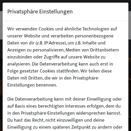
NEW
B2B
Privatsphäre Einstellungen
WARENKORB
0,00 €
Wir verwenden Cookies und ähnliche Technologien auf
unserer Website und verarbeiten personenbezogene
Daten von dir (z.B. IP-Adresse), um z.B. Inhalte und
Anzeigen zu personalisieren, Medien von Drittanbietern
einzubinden oder Zugriffe auf unsere Website zu
Wähle dein Auto
analysieren. Die Datenverarbeitung kann auch erst in
Folge gesetzter Cookies stattfinden. Wir teilen diese
Daten mit Dritten, die wir in den Privatsphäre-
finde alle passenden Teile schnell und
Einstellungen benennen.
einfach
Die Datenverarbeitung kann mit deiner Einwilligung oder
auf Basis eines berechtigten Interesses erfolgen, dem du
in den Privatsphäre-Einstellungen widersprechen kannst.
Hersteller:
Du hast das Recht, nicht einzuwilligen und deine
Einwilligung zu einem späteren Zeitpunkt zu ändern oder
Modell: