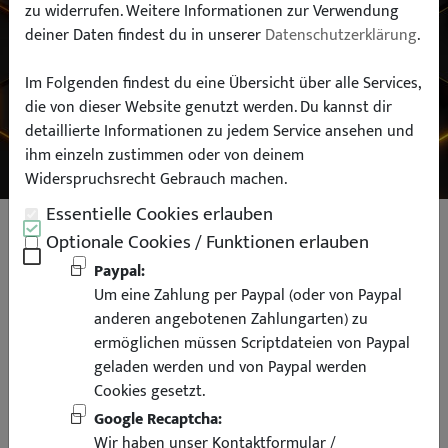
zu widerrufen. Weitere Informationen zur Verwendung
deiner Daten findest du in unserer
Datenschutzerklärung
.
Typ:
Im Folgenden findest du eine Übersicht über alle Services,
die von dieser Website genutzt werden. Du kannst dir
SUCHEN
detaillierte Informationen zu jedem Service ansehen und
ihm einzeln zustimmen oder von deinem
Widerspruchsrecht Gebrauch machen.
Essentielle Cookies erlauben
Unterfahrschutz Motorschutz für
Optionale Cookies / Funktionen erlauben
BMW 3er E90 E91 E92 E93 nur für
Paypal:
Um eine Zahlung per Paypal (oder von Paypal
Diesel
anderen angebotenen Zahlungarten) zu
ermöglichen müssen Scriptdateien von Paypal
geladen werden und von Paypal werden
Cookies gesetzt.
Google Recaptcha:
Wir haben unser Kontaktformular /