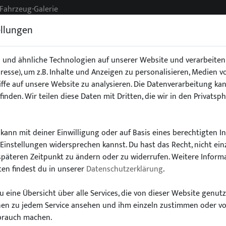
Fahrzeug-Galerie
ellungen
 und ähnliche Technologien auf unserer Website und verarbeit
Adresse), um z.B. Inhalte und Anzeigen zu personalisieren, Medien 
g
Exterieur
Fahrwerk
Interieur
Stoßstangen/Spoile
ffe auf unsere Website zu analysieren. Die Datenverarbeitung kan
finden. Wir teilen diese Daten mit Dritten, die wir in den Privatsp
kann mit deiner Einwilligung oder auf Basis eines berechtigten I
-Einstellungen widersprechen kannst. Du hast das Recht, nicht ein
Wähle dein Auto
späteren Zeitpunkt zu ändern oder zu widerrufen. Weitere Inform
en findest du in unserer
Datenschutzerklärung
.
finde alle passenden Teile schnell und einfac
 eine Übersicht über alle Services, die von dieser Website genut
onen zu jedem Service ansehen und ihm einzeln zustimmen oder v
brauch machen.
Modell:
Typ: