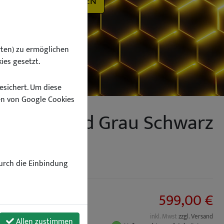
SUCHEN
ten) zu ermöglichen
ies gesetzt.
esichert. Um diese
n von Google Cookies
kl Lochwand Grau Schwarz
Durch die Einbindung
599,00 €
inkl. Mwst
zzgl. Versand
Allen zustimmen