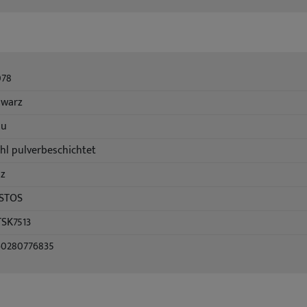
078
hwarz
au
hl pulverbeschichtet
lz
ISTOS
TSK7513
60280776835