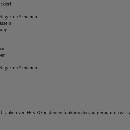
ckiert
elagerten Schienen
üsseln
sung
bar
bar
elagerten Schienen
änken von FEISTOS in deinen funktionalen, aufgeräumten & styli