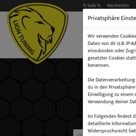
% Sale %
Neuheiten
Privatsphäre Einst
Wir verwenden Cookies
Daten von dir (z.B. IP-
Auspuff
Beleuchtun
einzubinden oder Zugri
gesetzter Cookies statt
benennen.
Die Datenverarbeitung 
du in den Privatsphäre
Einwilligung zu einem 
Verwendung deiner Dat
Im Folgenden findest du
detaillierte Informati
Widerspruchsrecht Ge
Hersteller: