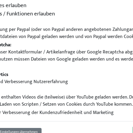
es erlauben
s / Funktionen erlauben
ung per Paypal (oder von Paypal anderen angebotenen Zahlungar
tdateien von Paypal geladen werden und von Paypal werden Cook
ptcha:
ser Kontaktformular / Artikelanfrage über Google Recaptcha abg
nutzen müssen Dateien von Google geladen werden und es werde
htung Werkbank Heros 1 In
tics
nd Verbesserung Nutzererfahrung
el enthalten Videos die (teilweise) über YouTube geladen werden. 
Laden von Scripten / Setzen von Cookies durch YouTube kommen.
 Verbesserung der Kundenzufriedenheit und Marketing
Einstellungen übernehmen