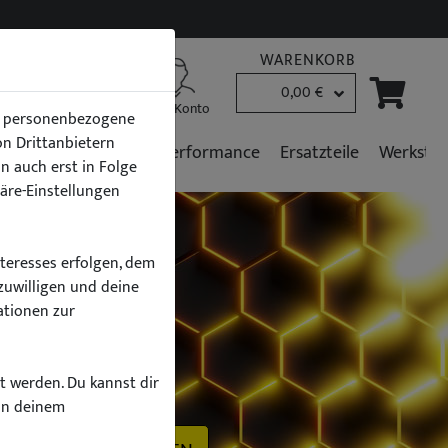
WARENKORB
0,00 €
B2B Kunden
Mein Konto
en personenbezogene
von Drittanbietern
r
Fahrzeugpflege
Performance
Ersatzteile
Werkstat
n auch erst in Folge
häre-Einstellungen
nteresses erfolgen, dem
zuwilligen und deine
ationen zur
h
zt werden. Du kannst dir
on deinem