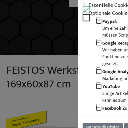
Essentielle Cooki
Optionale Cookie
Paypal:
Um eine Zahl
müssen Scrip
Google Reca
Wir haben un
Funktion zu 
gesetzt.
FEISTOS Werkstatteinric
Google Analy
169x60x87 cm
Marketing u
YouTube
Einige Artik
kann es zum 
Facebook
Zur
Deutschlandweit
Versandkostenfrei
Nur essenzielle erlauben