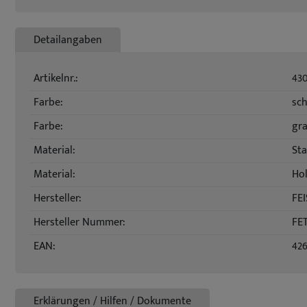
Detailangaben
Artikelnr.:
43
Farbe:
sc
Farbe:
gr
Material:
Sta
Material:
Ho
Hersteller:
FE
Hersteller Nummer:
FE
EAN:
42
Erklärungen / Hilfen / Dokumente