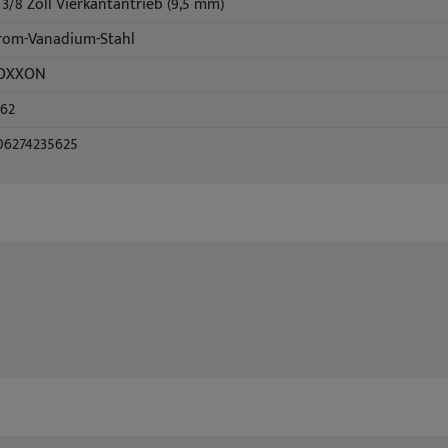
 3/8 Zoll Vierkantantrieb (9,5 mm)
rom-Vanadium-Stahl
OXXON
562
06274235625