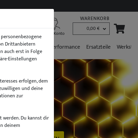
WARENKORB
0,00 €
B2B Kunden
Mein Konto
en personenbezogene
von Drittanbietern
r
Fahrzeugpflege
Performance
Ersatzteile
Werkstat
n auch erst in Folge
häre-Einstellungen
nteresses erfolgen, dem
zuwilligen und deine
ationen zur
h
zt werden. Du kannst dir
on deinem