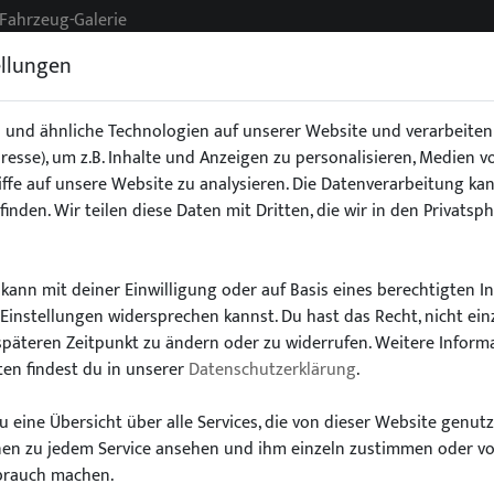
Fahrzeug-Galerie
ellungen
 und ähnliche Technologien auf unserer Website und verarbeit
Adresse), um z.B. Inhalte und Anzeigen zu personalisieren, Medien 
g
Exterieur
Fahrwerk
Interieur
Stoßstangen/Spoile
ffe auf unsere Website zu analysieren. Die Datenverarbeitung kan
finden. Wir teilen diese Daten mit Dritten, die wir in den Privatsp
kann mit deiner Einwilligung oder auf Basis eines berechtigten I
-Einstellungen widersprechen kannst. Du hast das Recht, nicht ein
Wähle dein Auto
späteren Zeitpunkt zu ändern oder zu widerrufen. Weitere Inform
en findest du in unserer
Datenschutzerklärung
.
finde alle passenden Teile schnell und einfac
 eine Übersicht über alle Services, die von dieser Website genut
onen zu jedem Service ansehen und ihm einzeln zustimmen oder v
brauch machen.
Modell:
Typ: