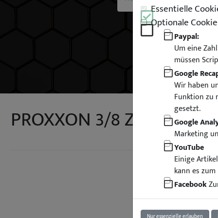
Essentielle Cooki
Optionale Cookie
Paypal:
Um eine Zahl
müssen Scrip
Google Reca
Wir haben un
Funktion zu 
gesetzt.
PROXXON 3/8 Zoll Bohrm
Google Analy
Marketing u
YouTube
Einige Artik
kann es zum 
Facebook
Zur
Nur essenzielle erlauben