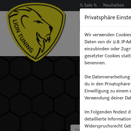
% Sale %
Neuheiten
Privatsphäre Einst
Wir verwenden Cookies
Daten von dir (z.B. IP-
Auspuff
Beleuchtun
einzubinden oder Zugri
gesetzter Cookies statt
benennen.
Die Datenverarbeitung 
du in den Privatsphäre
Einwilligung zu einem 
Verwendung deiner Dat
Im Folgenden findest du
detaillierte Informati
Widerspruchsrecht Ge
Hersteller: