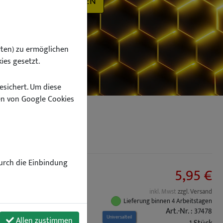
SUCHEN
ten) zu ermöglichen
ies gesetzt.
esichert. Um diese
n von Google Cookies
Durch die Einbindung
5,95 €
inkl. Mwst
zzgl. Versand
Lieferung binnen 4 Arbeitstagen
Art.-Nr. : 37478
Universalteil
Allen zustimmen