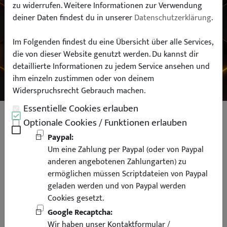
zu widerrufen. Weitere Informationen zur Verwendung
deiner Daten findest du in unserer
Datenschutzerklärung
.
Typ:
Im Folgenden findest du eine Übersicht über alle Services,
die von dieser Website genutzt werden. Du kannst dir
SUCHEN
detaillierte Informationen zu jedem Service ansehen und
ihm einzeln zustimmen oder von deinem
Widerspruchsrecht Gebrauch machen.
Essentielle Cookies erlauben
PROXXON 3/8 Zoll Kompakt
Optionale Cookies / Funktionen erlauben
Steckschlüsselsatz Nüsse HX 6 bis
Paypal:
Um eine Zahlung per Paypal (oder von Paypal
24 mm mit Ratsche 24 teilig
anderen angebotenen Zahlungarten) zu
ermöglichen müssen Scriptdateien von Paypal
geladen werden und von Paypal werden
Cookies gesetzt.
Google Recaptcha:
Wir haben unser Kontaktformular /