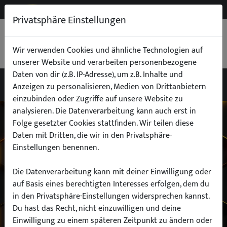
NEW
B2B
Privatsphäre Einstellungen
WARENKORB
0,00 €
Wir verwenden Cookies und ähnliche Technologien auf
unserer Website und verarbeiten personenbezogene
Daten von dir (z.B. IP-Adresse), um z.B. Inhalte und
Anzeigen zu personalisieren, Medien von Drittanbietern
einzubinden oder Zugriffe auf unsere Website zu
Wähle dein Auto
analysieren. Die Datenverarbeitung kann auch erst in
Folge gesetzter Cookies stattfinden. Wir teilen diese
Daten mit Dritten, die wir in den Privatsphäre-
finde alle passenden Teile schnell und
Einstellungen benennen.
einfach
Die Datenverarbeitung kann mit deiner Einwilligung oder
auf Basis eines berechtigten Interesses erfolgen, dem du
in den Privatsphäre-Einstellungen widersprechen kannst.
Hersteller:
Du hast das Recht, nicht einzuwilligen und deine
Einwilligung zu einem späteren Zeitpunkt zu ändern oder
Modell: