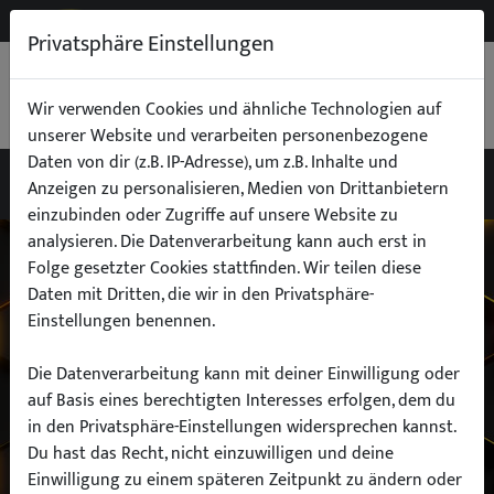
NEW
B2B
Privatsphäre Einstellungen
WARENKORB
0,00 €
Wir verwenden Cookies und ähnliche Technologien auf
unserer Website und verarbeiten personenbezogene
Daten von dir (z.B. IP-Adresse), um z.B. Inhalte und
Anzeigen zu personalisieren, Medien von Drittanbietern
einzubinden oder Zugriffe auf unsere Website zu
Wähle dein Auto
analysieren. Die Datenverarbeitung kann auch erst in
Folge gesetzter Cookies stattfinden. Wir teilen diese
Daten mit Dritten, die wir in den Privatsphäre-
finde alle passenden Teile schnell und
Einstellungen benennen.
einfach
Die Datenverarbeitung kann mit deiner Einwilligung oder
auf Basis eines berechtigten Interesses erfolgen, dem du
in den Privatsphäre-Einstellungen widersprechen kannst.
Hersteller:
Du hast das Recht, nicht einzuwilligen und deine
Einwilligung zu einem späteren Zeitpunkt zu ändern oder
Modell: