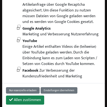
Artikelanfrage über Google Recaptcha
Liefer- und Versandkosten
abgesichert. Um diese Funktion zu nutzen
Zahlungsarten
müssen Dateien von Google geladen werden
Batterie Entsorgung
und es werden von Google Cookies gesetzt.
Kontakt
Impressum
Google Analytics
Datenschutzerklärung
Marketing und Verbesserung Nutzererfahrung
AGB
YouTube
Widerrufsbelehrung
Einige Artikel enthalten Videos die (teilweise)
Widerrufsformular
über YouTube geladen werden. Durch die
Privatsphäre Einstellungen ändern
Einbindung kann es zum Laden von Scripten /
Setzen von Cookies durch YouTube kommen.
Facebook
Zur Verbesserung der
SOCIAL MEDIA:
Kundenzufriedenheit und Marketing
Nur essenzielle erlauben
Einstellungen übernehmen
Allen zustimmen
VERSAND: