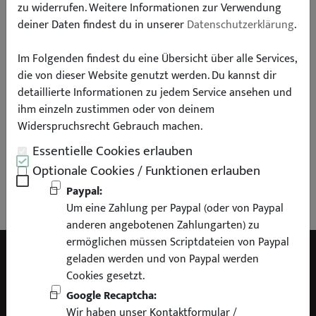
zu widerrufen. Weitere Informationen zur Verwendung
deiner Daten findest du in unserer
Datenschutzerklärung
.
Im Folgenden findest du eine Übersicht über alle Services,
Aktuell nur EMAIL möglich
die von dieser Website genutzt werden. Du kannst dir
Unser Kontaktformular ist durch Captcha gegen Spam geschützt und
kann ohne Aktivierung von Captcha nicht verwendet werden. Wenn Sie
detaillierte Informationen zu jedem Service ansehen und
das Google Recaptcha in Ihren Privatsphäre-Einstellungen erlauben,
ihm einzeln zustimmen oder von deinem
können wir Ihnen das Formular hier anzeigen. Andernfalls senden Sie uns
Widerspruchsrecht Gebrauch machen.
bitte eine Email an info@liontuning.de.
Essentielle Cookies erlauben
Hier klicken, um die Einstellungen anzupassen.
Optionale Cookies / Funktionen erlauben
Paypal:
Um eine Zahlung per Paypal (oder von Paypal
anderen angebotenen Zahlungarten) zu
ermöglichen müssen Scriptdateien von Paypal
geladen werden und von Paypal werden
Cookies gesetzt.
INFORMATION
Google Recaptcha:
Wir haben unser Kontaktformular /
Fan Shop / Gutscheine