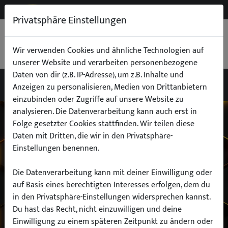
NEW
B2B
Privatsphäre Einstellungen
WARENKORB
0,00 €
Wir verwenden Cookies und ähnliche Technologien auf
unserer Website und verarbeiten personenbezogene
Daten von dir (z.B. IP-Adresse), um z.B. Inhalte und
Anzeigen zu personalisieren, Medien von Drittanbietern
einzubinden oder Zugriffe auf unsere Website zu
Wähle dein Auto
analysieren. Die Datenverarbeitung kann auch erst in
Folge gesetzter Cookies stattfinden. Wir teilen diese
Daten mit Dritten, die wir in den Privatsphäre-
finde alle passenden Teile schnell und
Einstellungen benennen.
einfach
Die Datenverarbeitung kann mit deiner Einwilligung oder
auf Basis eines berechtigten Interesses erfolgen, dem du
in den Privatsphäre-Einstellungen widersprechen kannst.
Hersteller:
Du hast das Recht, nicht einzuwilligen und deine
Einwilligung zu einem späteren Zeitpunkt zu ändern oder
Modell: