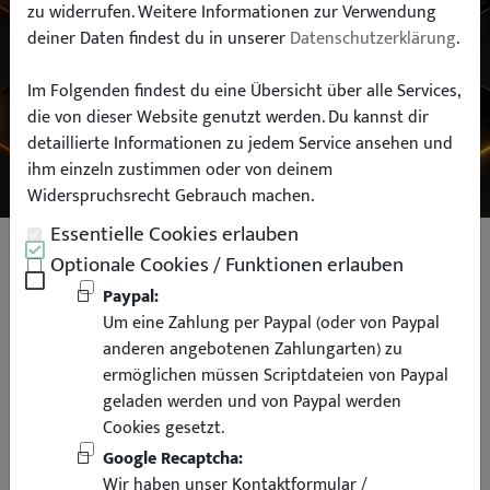
zu widerrufen. Weitere Informationen zur Verwendung
deiner Daten findest du in unserer
Datenschutzerklärung
.
Typ:
Im Folgenden findest du eine Übersicht über alle Services,
die von dieser Website genutzt werden. Du kannst dir
SUCHEN
detaillierte Informationen zu jedem Service ansehen und
ihm einzeln zustimmen oder von deinem
Widerspruchsrecht Gebrauch machen.
Essentielle Cookies erlauben
Edelstahl Endrohr Auspuff Blende 2
Optionale Cookies / Funktionen erlauben
Rohr Links für BMW F30 F31 F32 F33
Paypal:
Um eine Zahlung per Paypal (oder von Paypal
F36 70mm Diesel schwarz
anderen angebotenen Zahlungarten) zu
ermöglichen müssen Scriptdateien von Paypal
geladen werden und von Paypal werden
Cookies gesetzt.
Google Recaptcha:
Wir haben unser Kontaktformular /