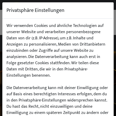
NEW
B2B
Privatsphäre Einstellungen
WARENKORB
0,00 €
Wir verwenden Cookies und ähnliche Technologien auf
unserer Website und verarbeiten personenbezogene
Daten von dir (z.B. IP-Adresse), um z.B. Inhalte und
Anzeigen zu personalisieren, Medien von Drittanbietern
einzubinden oder Zugriffe auf unsere Website zu
Wähle dein Auto
analysieren. Die Datenverarbeitung kann auch erst in
Folge gesetzter Cookies stattfinden. Wir teilen diese
Daten mit Dritten, die wir in den Privatsphäre-
finde alle passenden Teile schnell und
Einstellungen benennen.
einfach
Die Datenverarbeitung kann mit deiner Einwilligung oder
auf Basis eines berechtigten Interesses erfolgen, dem du
in den Privatsphäre-Einstellungen widersprechen kannst.
Hersteller:
Du hast das Recht, nicht einzuwilligen und deine
Einwilligung zu einem späteren Zeitpunkt zu ändern oder
Modell: