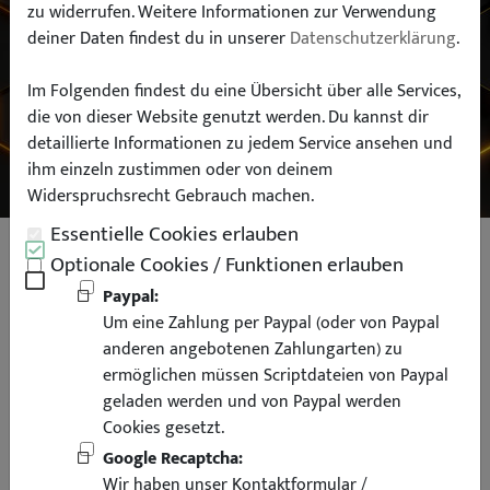
zu widerrufen. Weitere Informationen zur Verwendung
deiner Daten findest du in unserer
Datenschutzerklärung
.
Typ:
Im Folgenden findest du eine Übersicht über alle Services,
die von dieser Website genutzt werden. Du kannst dir
SUCHEN
detaillierte Informationen zu jedem Service ansehen und
ihm einzeln zustimmen oder von deinem
Widerspruchsrecht Gebrauch machen.
Essentielle Cookies erlauben
LED SMD Innenraum Beleuchtung
Optionale Cookies / Funktionen erlauben
für Porsche Boxster Cayman
Paypal:
Um eine Zahlung per Paypal (oder von Paypal
Cayenne 911 997
anderen angebotenen Zahlungarten) zu
ermöglichen müssen Scriptdateien von Paypal
geladen werden und von Paypal werden
Cookies gesetzt.
Google Recaptcha:
Wir haben unser Kontaktformular /