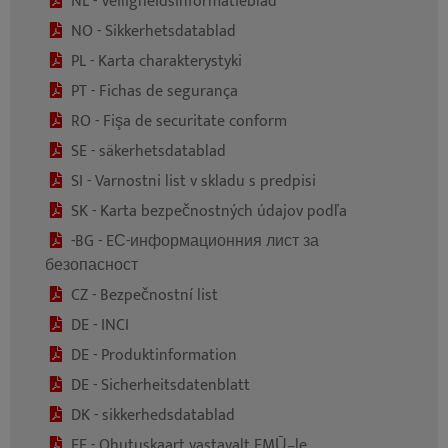
NL - Veiligheidsinformatieblad
NO - Sikkerhetsdatablad
PL - Karta charakterystyki
PT - Fichas de segurança
RO - Fişa de securitate conform
SE - säkerhetsdatablad
SI - Varnostni list v skladu s predpisi
SK - Karta bezpečnostných údajov podľa
-BG - EС-информационния лист за
безопасност
CZ - Bezpečnostní list
DE - INCI
DE - Produktinformation
DE - Sicherheitsdatenblatt
DK - sikkerhedsdatablad
EE - Ohutuskaart vastavalt EMŪ–le