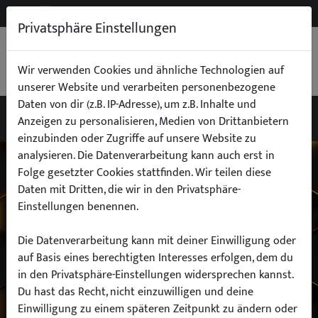
NEW
B2B
Privatsphäre Einstellungen
WARENKORB
0,00 €
Wir verwenden Cookies und ähnliche Technologien auf
unserer Website und verarbeiten personenbezogene
Daten von dir (z.B. IP-Adresse), um z.B. Inhalte und
Anzeigen zu personalisieren, Medien von Drittanbietern
einzubinden oder Zugriffe auf unsere Website zu
Wähle dein Auto
analysieren. Die Datenverarbeitung kann auch erst in
Folge gesetzter Cookies stattfinden. Wir teilen diese
Daten mit Dritten, die wir in den Privatsphäre-
finde alle passenden Teile schnell und
Einstellungen benennen.
einfach
Die Datenverarbeitung kann mit deiner Einwilligung oder
auf Basis eines berechtigten Interesses erfolgen, dem du
in den Privatsphäre-Einstellungen widersprechen kannst.
Hersteller:
Du hast das Recht, nicht einzuwilligen und deine
Einwilligung zu einem späteren Zeitpunkt zu ändern oder
Modell: