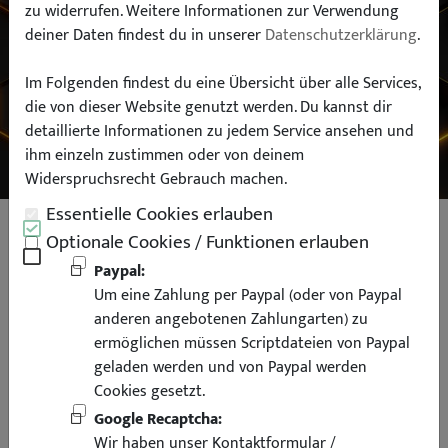
zu widerrufen. Weitere Informationen zur Verwendung
deiner Daten findest du in unserer
Datenschutzerklärung
.
Typ:
Im Folgenden findest du eine Übersicht über alle Services,
die von dieser Website genutzt werden. Du kannst dir
SUCHEN
detaillierte Informationen zu jedem Service ansehen und
ihm einzeln zustimmen oder von deinem
Widerspruchsrecht Gebrauch machen.
Essentielle Cookies erlauben
SIMONS Edelstahl Gruppe A
Optionale Cookies / Funktionen erlauben
Sportauspuffanlage für Audi A4 B5
Paypal:
Um eine Zahlung per Paypal (oder von Paypal
Limousine Avant Quattro 2x80
anderen angebotenen Zahlungarten) zu
ermöglichen müssen Scriptdateien von Paypal
geladen werden und von Paypal werden
Cookies gesetzt.
Google Recaptcha:
Wir haben unser Kontaktformular /