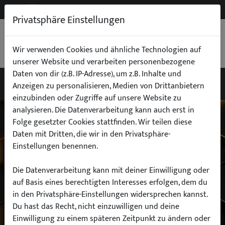
NEW
B2B
Privatsphäre Einstellungen
WARENKORB
0,00 €
Wir verwenden Cookies und ähnliche Technologien auf
unserer Website und verarbeiten personenbezogene
Daten von dir (z.B. IP-Adresse), um z.B. Inhalte und
Anzeigen zu personalisieren, Medien von Drittanbietern
einzubinden oder Zugriffe auf unsere Website zu
Wähle dein Auto
analysieren. Die Datenverarbeitung kann auch erst in
Folge gesetzter Cookies stattfinden. Wir teilen diese
Daten mit Dritten, die wir in den Privatsphäre-
finde alle passenden Teile schnell und
Einstellungen benennen.
einfach
Die Datenverarbeitung kann mit deiner Einwilligung oder
auf Basis eines berechtigten Interesses erfolgen, dem du
in den Privatsphäre-Einstellungen widersprechen kannst.
Hersteller:
Du hast das Recht, nicht einzuwilligen und deine
Einwilligung zu einem späteren Zeitpunkt zu ändern oder
Modell: