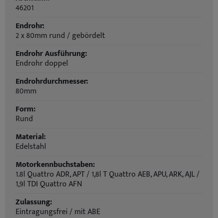
46201
Endrohr:
2 x 80mm rund / gebördelt
Endrohr Ausführung:
Endrohr doppel
Endrohrdurchmesser:
80mm
Form:
Rund
Material:
Edelstahl
Motorkennbuchstaben:
1.8l Quattro ADR, APT / 1,8l T Quattro AEB, APU, ARK, AJL /
1,9l TDI Quattro AFN
Zulassung:
Eintragungsfrei / mit ABE