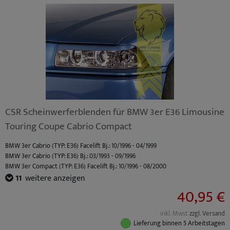
CSR Scheinwerferblenden für BMW 3er E36 Limousine
Touring Coupe Cabrio Compact
BMW 3er Cabrio (TYP: E36) Facelift Bj.: 10/1996 - 04/1999
BMW 3er Cabrio (TYP: E36) Bj.: 03/1993 - 09/1996
BMW 3er Compact (TYP: E36) Facelift Bj.: 10/1996 - 08/2000
BMW 3er Compact (TYP: E36) Bj.: 03/1994 - 09/1996
11
weitere anzeigen
BMW 3er Coupe (TYP: E36) Facelift Bj.: 10/1996 - 04/1999
40,95 €
BMW 3er Coupe (TYP: E36) Bj.: 03/1992 - 09/1996
BMW 3er Limousine (TYP: E36) Facelift Bj.: 10/1996 - 02/1998
inkl. Mwst
zzgl. Versand
BMW 3er Limousine (TYP: E36) Bj.: 09/1990 - 09/1996
Lieferung binnen 5 Arbeitstagen
BMW 3er Touring (TYP: E36) Facelift Bj.: 10/1996 - 05/1999