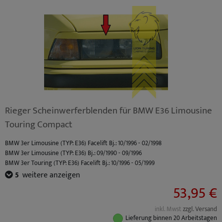
Rieger Scheinwerferblenden für BMW E36 Limousine
Touring Compact
BMW 3er Limousine (TYP: E36) Facelift Bj.: 10/1996 - 02/1998
BMW 3er Limousine (TYP: E36) Bj.: 09/1990 - 09/1996
BMW 3er Touring (TYP: E36) Facelift Bj.: 10/1996 - 05/1999
BMW 3er Touring (TYP: E36) Bj.: 01/1995 - 09/1996
5
weitere anzeigen
BMW 3er Compact (TYP: E36) Facelift Bj.: 10/1996 - 08/2000
53,95 €
BMW 3er Compact (TYP: E36) Bj.: 03/1994 - 09/1996
BMW M3 (TYP: M3 (E36) Limo S50B30) Standard Bj.: 10/1992 - 10/1995
inkl. Mwst
zzgl. Versand
BMW M3 (TYP: M3 (E36) Limo S50B32) Facelift Bj.: 10/1995 - 04/1999
Lieferung binnen 20 Arbeitstagen