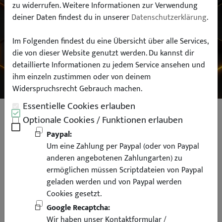
zu widerrufen. Weitere Informationen zur Verwendung
deiner Daten findest du in unserer
Datenschutzerklärung
.
Typ:
Im Folgenden findest du eine Übersicht über alle Services,
die von dieser Website genutzt werden. Du kannst dir
SUCHEN
detaillierte Informationen zu jedem Service ansehen und
ihm einzeln zustimmen oder von deinem
Widerspruchsrecht Gebrauch machen.
Essentielle Cookies erlauben
CCFL Angel Eyes Scheinwerfer für
Optionale Cookies / Funktionen erlauben
BMW E36 Limousine Touring
Paypal:
Um eine Zahlung per Paypal (oder von Paypal
Compact schwarz
anderen angebotenen Zahlungarten) zu
ermöglichen müssen Scriptdateien von Paypal
geladen werden und von Paypal werden
Cookies gesetzt.
Google Recaptcha:
Wir haben unser Kontaktformular /