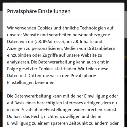
NEW
B2B
Privatsphäre Einstellungen
WARENKORB
0,00 €
Wir verwenden Cookies und ähnliche Technologien auf
unserer Website und verarbeiten personenbezogene
Daten von dir (z.B. IP-Adresse), um z.B. Inhalte und
Anzeigen zu personalisieren, Medien von Drittanbietern
einzubinden oder Zugriffe auf unsere Website zu
Wähle dein Auto
analysieren. Die Datenverarbeitung kann auch erst in
Folge gesetzter Cookies stattfinden. Wir teilen diese
Daten mit Dritten, die wir in den Privatsphäre-
finde alle passenden Teile schnell und
Einstellungen benennen.
einfach
Die Datenverarbeitung kann mit deiner Einwilligung oder
auf Basis eines berechtigten Interesses erfolgen, dem du
in den Privatsphäre-Einstellungen widersprechen kannst.
Hersteller:
Du hast das Recht, nicht einzuwilligen und deine
Einwilligung zu einem späteren Zeitpunkt zu ändern oder
Modell: