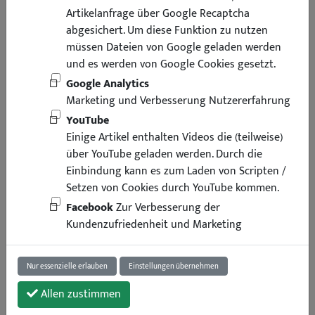
Artikelanfrage über Google Recaptcha
abgesichert. Um diese Funktion zu nutzen
müssen Dateien von Google geladen werden
und es werden von Google Cookies gesetzt.
Google Analytics
Marketing und Verbesserung Nutzererfahrung
YouTube
Einige Artikel enthalten Videos die (teilweise)
über YouTube geladen werden. Durch die
35,95 €
39,95 €
Einbindung kann es zum Laden von Scripten /
Setzen von Cookies durch YouTube kommen.
inkl. Mwst
zzgl. Versand
Facebook
Zur Verbesserung der
Lieferung binnen 1-2 Arbeitstagen
Art.-Nr. : 214528
Kundenzufriedenheit und Marketing
1 Stück
Nur essenzielle erlauben
Einstellungen übernehmen
In den Warenkorb
Allen zustimmen
Frage zu diesem