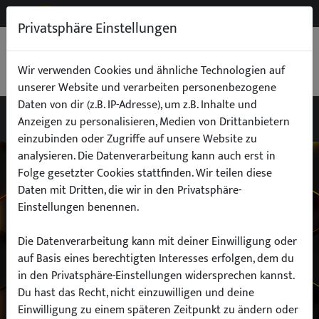
NEW
B2B
Privatsphäre Einstellungen
WARENKORB
0,00 €
Wir verwenden Cookies und ähnliche Technologien auf
unserer Website und verarbeiten personenbezogene
Daten von dir (z.B. IP-Adresse), um z.B. Inhalte und
Anzeigen zu personalisieren, Medien von Drittanbietern
einzubinden oder Zugriffe auf unsere Website zu
Wähle dein Auto
analysieren. Die Datenverarbeitung kann auch erst in
Folge gesetzter Cookies stattfinden. Wir teilen diese
Daten mit Dritten, die wir in den Privatsphäre-
finde alle passenden Teile schnell und
Einstellungen benennen.
einfach
Die Datenverarbeitung kann mit deiner Einwilligung oder
auf Basis eines berechtigten Interesses erfolgen, dem du
in den Privatsphäre-Einstellungen widersprechen kannst.
Hersteller:
Du hast das Recht, nicht einzuwilligen und deine
Einwilligung zu einem späteren Zeitpunkt zu ändern oder
Modell: