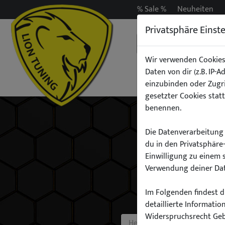
% Sale %
Neuheiten
Privatsphäre Einst
Wir verwenden Cookies
Daten von dir (z.B. IP-
Auspuff
Beleuchtun
einzubinden oder Zugri
gesetzter Cookies statt
benennen.
Die Datenverarbeitung 
du in den Privatsphäre
Einwilligung zu einem 
Verwendung deiner Dat
Im Folgenden findest du
detaillierte Informati
Widerspruchsrecht Ge
Hersteller: