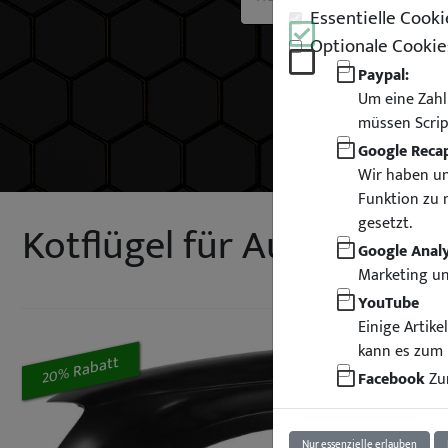
Essentielle Cooki
Optionale Cookie
Paypal:
Um eine Zahl
müssen Scrip
Google Reca
Wir haben un
Funktion zu 
gesetzt.
Kotflügel für Audi A3 8P 
Google Analy
Marketing u
YouTube
Einige Artik
kann es zum 
20% Rabatt
Facebook
Zur
Nur essenzielle erlauben