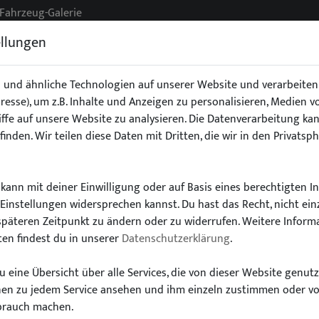
Fahrzeug-Galerie
ellungen
 und ähnliche Technologien auf unserer Website und verarbeit
Adresse), um z.B. Inhalte und Anzeigen zu personalisieren, Medien 
g
Exterieur
Fahrwerk
Interieur
Stoßstangen/Spoile
ffe auf unsere Website zu analysieren. Die Datenverarbeitung kan
finden. Wir teilen diese Daten mit Dritten, die wir in den Privatsp
kann mit deiner Einwilligung oder auf Basis eines berechtigten I
-Einstellungen widersprechen kannst. Du hast das Recht, nicht ein
Wähle dein Auto
späteren Zeitpunkt zu ändern oder zu widerrufen. Weitere Inform
en findest du in unserer
Datenschutzerklärung
.
finde alle passenden Teile schnell und einfac
 eine Übersicht über alle Services, die von dieser Website genut
onen zu jedem Service ansehen und ihm einzeln zustimmen oder v
brauch machen.
Modell:
Typ: