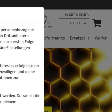
WARENKORB
0,00 €
B2B Kunden
Mein Konto
en personenbezogene
von Drittanbietern
r
Fahrzeugpflege
Performance
Ersatzteile
Werkstat
n auch erst in Folge
häre-Einstellungen
nteresses erfolgen, dem
zuwilligen und deine
ationen zur
h
zt werden. Du kannst dir
on deinem