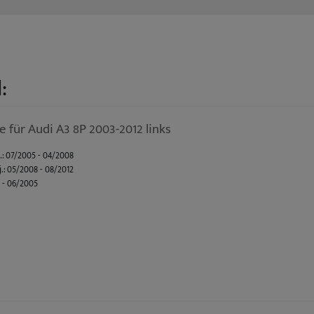
:
 für Audi A3 8P 2003-2012 links
j.: 07/2005 - 04/2008
j.: 05/2008 - 08/2012
3 - 06/2005
acelift Bj.: 11/2008 - 08/2012
Bj.: 09/2004 - 10/2008
 01/2008 - 03/2013