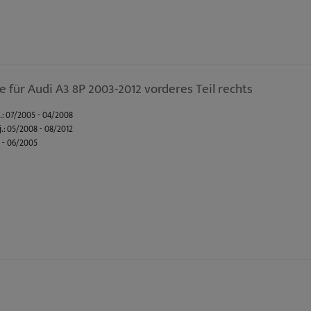
 für Audi A3 8P 2003-2012 vorderes Teil rechts
j.: 07/2005 - 04/2008
j.: 05/2008 - 08/2012
3 - 06/2005
acelift Bj.: 11/2008 - 08/2012
Bj.: 09/2004 - 10/2008
 01/2008 - 03/2013