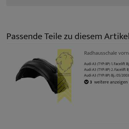
Passende Teile zu diesem Artikel
Radhausschale vorne
Audi A3 (TYP: 8P) 1. Facelift B
Audi A3 (TYP: 8P) 2. Facelift B
Audi A3 (TYP: 8P) Bj.: 05/200
Audi A3 Sportback (TYP: 8PA) F
3
weitere anzeigen
Audi A3 Sportback (TYP: 8PA) 
Audi A3 Cabrio (TYP: 8P7) Bj.: