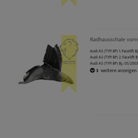
Radhausschale vorne
Audi A3 (TYP: 8P) 1. Facelift B
Audi A3 (TYP: 8P) 2. Facelift B
Audi A3 (TYP: 8P) Bj.: 05/200
Audi A3 Sportback (TYP: 8PA) F
3
weitere anzeigen
Audi A3 Sportback (TYP: 8PA) 
Audi A3 Cabrio (TYP: 8P7) Bj.: