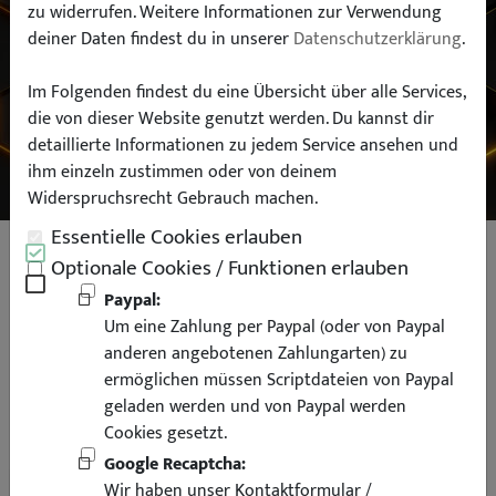
zu widerrufen. Weitere Informationen zur Verwendung
deiner Daten findest du in unserer
Datenschutzerklärung
.
Typ:
Im Folgenden findest du eine Übersicht über alle Services,
die von dieser Website genutzt werden. Du kannst dir
SUCHEN
detaillierte Informationen zu jedem Service ansehen und
ihm einzeln zustimmen oder von deinem
Widerspruchsrecht Gebrauch machen.
Essentielle Cookies erlauben
Frontstoßstange Frontschürze für
Optionale Cookies / Funktionen erlauben
BMW E36 Limo Coupe Cabrio auch
Paypal:
Um eine Zahlung per Paypal (oder von Paypal
für M-Paket + M3
anderen angebotenen Zahlungarten) zu
ermöglichen müssen Scriptdateien von Paypal
geladen werden und von Paypal werden
Cookies gesetzt.
Google Recaptcha:
mit ABE
Wir haben unser Kontaktformular /