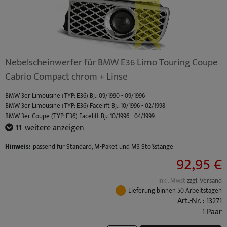
Nebelscheinwerfer für BMW E36 Limo Touring Coupe
Cabrio Compact chrom + Linse
BMW 3er Limousine (TYP: E36) Bj.: 09/1990 - 09/1996
BMW 3er Limousine (TYP: E36) Facelift Bj.: 10/1996 - 02/1998
BMW 3er Coupe (TYP: E36) Facelift Bj.: 10/1996 - 04/1999
BMW 3er Coupe (TYP: E36) Bj.: 03/1992 - 09/1996
11
weitere anzeigen
BMW 3er Cabrio (TYP: E36) Bj.: 03/1993 - 09/1996
BMW 3er Cabrio (TYP: E36) Facelift Bj.: 10/1996 - 04/1999
Hinweis:
passend für Standard, M-Paket und M3 Stoßstange
92,95 €
BMW 3er Touring (TYP: E36) Bj.: 01/1995 - 09/1996
BMW 3er Touring (TYP: E36) Facelift Bj.: 10/1996 - 05/1999
BMW 3er Compact (TYP: E36) Facelift Bj.: 10/1996 - 08/2000
inkl. Mwst
zzgl. Versand
BMW 3er Compact (TYP: E36) Bj.: 03/1994 - 09/1996
Lieferung binnen 50 Arbeitstagen
BMW M3 (TYP: M3 (E36) Coupe / Cabrio S50B30) Standard Bj.: 10/1992 - 10/1995
Art.-Nr. : 13271
BMW M3 (TYP: M3 (E36) Limo S50B30) Standard Bj.: 10/1992 - 10/1995
1 Paar
BMW M3 (TYP: M3 (E36) Coupe / Cabrio S50B32) Facelift Bj.: 10/1995 - 04/1999