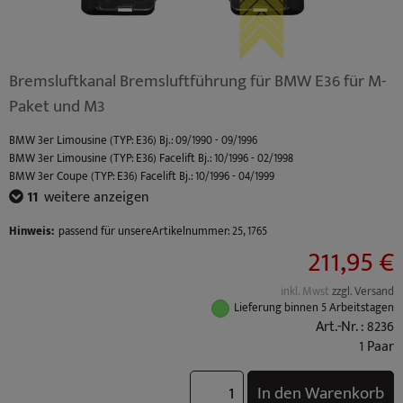
Bremsluftkanal Bremsluftführung für BMW E36 für M-
Paket und M3
BMW 3er Limousine (TYP: E36) Bj.: 09/1990 - 09/1996
BMW 3er Limousine (TYP: E36) Facelift Bj.: 10/1996 - 02/1998
BMW 3er Coupe (TYP: E36) Facelift Bj.: 10/1996 - 04/1999
BMW 3er Coupe (TYP: E36) Bj.: 03/1992 - 09/1996
11
weitere anzeigen
BMW 3er Cabrio (TYP: E36) Bj.: 03/1993 - 09/1996
BMW 3er Cabrio (TYP: E36) Facelift Bj.: 10/1996 - 04/1999
Hinweis:
passend für unsereArtikelnummer: 25, 1765
211,95 €
BMW 3er Touring (TYP: E36) Bj.: 01/1995 - 09/1996
BMW 3er Touring (TYP: E36) Facelift Bj.: 10/1996 - 05/1999
BMW 3er Compact (TYP: E36) Facelift Bj.: 10/1996 - 08/2000
inkl. Mwst
zzgl. Versand
BMW 3er Compact (TYP: E36) Bj.: 03/1994 - 09/1996
Lieferung binnen 5 Arbeitstagen
BMW M3 (TYP: M3 (E36) Coupe / Cabrio S50B30) Standard Bj.: 10/1992 - 10/1995
Art.-Nr. : 8236
BMW M3 (TYP: M3 (E36) Limo S50B30) Standard Bj.: 10/1992 - 10/1995
1 Paar
BMW M3 (TYP: M3 (E36) Coupe / Cabrio S50B32) Facelift Bj.: 10/1995 - 04/1999
BMW M3 (TYP: M3 (E36) Limo S50B32) Facelift Bj.: 10/1995 - 04/1999
In den Warenkorb