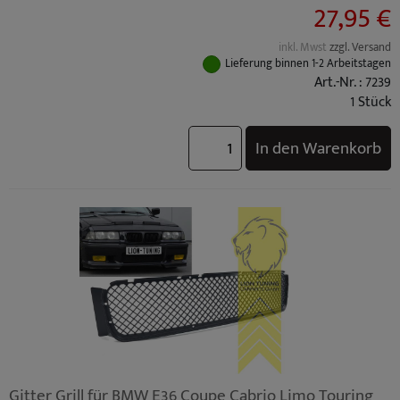
27,95 €
BMW 3er Touring (TYP: E36) Bj.: 01/1995 - 09/1996
BMW 3er Touring (TYP: E36) Facelift Bj.: 10/1996 - 05/1999
BMW 3er Compact (TYP: E36) Facelift Bj.: 10/1996 - 08/2000
inkl. Mwst
zzgl. Versand
BMW 3er Compact (TYP: E36) Bj.: 03/1994 - 09/1996
Lieferung binnen 1-2 Arbeitstagen
BMW M3 (TYP: M3 (E36) Coupe / Cabrio S50B30) Standard Bj.: 10/1992 - 10/1995
Art.-Nr. : 7239
BMW M3 (TYP: M3 (E36) Limo S50B30) Standard Bj.: 10/1992 - 10/1995
1 Stück
BMW M3 (TYP: M3 (E36) Coupe / Cabrio S50B32) Facelift Bj.: 10/1995 - 04/1999
BMW M3 (TYP: M3 (E36) Limo S50B32) Facelift Bj.: 10/1995 - 04/1999
In den Warenkorb
Gitter Grill für BMW E36 Coupe Cabrio Limo Touring