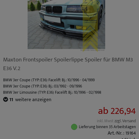
Maxton Frontspoiler Spoilerlippe Spoiler für BMW M3
E36 V.2
BMW 3er Coupe (TYP: E36) Facelift Bj.: 10/1996 - 04/1999
BMW 3er Coupe (TYP: E36) Bj.: 03/1992 - 09/1996
BMW 3er Limousine (TYP: E36) Facelift Bj.: 10/1996 - 02/1998
BMW 3er Limousine (TYP: E36) Bj.: 09/1990 - 09/1996
11
weitere anzeigen
BMW M3 (TYP: M3 (E36) Coupe / Cabrio S50B30) Standard Bj.: 10/1992 - 10/1995
ab 226,94
BMW M3 (TYP: M3 (E36) Limo S50B30) Standard Bj.: 10/1992 - 10/1995
BMW M3 (TYP: M3 (E36) Coupe / Cabrio S50B32) Facelift Bj.: 10/1995 - 04/1999
inkl. Mwst
zzgl. Versand
BMW M3 (TYP: M3 (E36) Limo S50B32) Facelift Bj.: 10/1995 - 04/1999
Lieferung binnen 35 Arbeitstagen
BMW 3er Touring (TYP: E36) Facelift Bj.: 10/1996 - 05/1999
Art.-Nr. : 19164
BMW 3er Touring (TYP: E36) Bj.: 01/1995 - 09/1996