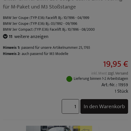
für M-Paket und M3 Stoßstange
BMW 3er Coupe (TYP: E36) Facelift Bj.: 10/1996 - 04/1999
BMW 3er Coupe (TYP: E36) Bj.: 03/1992 - 09/1996
BMW 3er Compact (TYP: E36) Facelift Bj.: 10/1996 - 08/2000
BMW 3er Compact (TYP: E36) Bj.: 03/1994 - 09/1996
11
weitere anzeigen
BMW 3er Cabrio (TYP: E36) Facelift Bj.: 10/1996 - 04/1999
BMW 3er Cabrio (TYP: E36) Bj.: 03/1993 - 09/1996
Hinweis 1:
passend für unsere Artikelnummer: 25, 1765
BMW 3er Limousine (TYP: E36) Facelift Bj.: 10/1996 - 02/1998
Hinweis 2:
auch passend für M3 Modelle
BMW 3er Limousine (TYP: E36) Bj.: 09/1990 - 09/1996
19,95 €
BMW 3er Touring (TYP: E36) Facelift Bj.: 10/1996 - 05/1999
BMW 3er Touring (TYP: E36) Bj.: 01/1995 - 09/1996
inkl. Mwst
zzgl. Versand
BMW M3 (TYP: M3 (E36) Coupe / Cabrio S50B30) Standard Bj.: 10/1992 - 10/1995
Lieferung binnen 1-2 Arbeitstagen
BMW M3 (TYP: M3 (E36) Limo S50B30) Standard Bj.: 10/1992 - 10/1995
Art.-Nr. : 11959
BMW M3 (TYP: M3 (E36) Coupe / Cabrio S50B32) Facelift Bj.: 10/1995 - 04/1999
1 Stück
BMW M3 (TYP: M3 (E36) Limo S50B32) Facelift Bj.: 10/1995 - 04/1999
In den Warenkorb