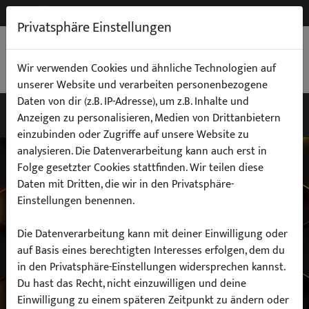
NEW
B2B
Privatsphäre Einstellungen
WARENKORB
0,00 €
Wir verwenden Cookies und ähnliche Technologien auf
unserer Website und verarbeiten personenbezogene
Daten von dir (z.B. IP-Adresse), um z.B. Inhalte und
Anzeigen zu personalisieren, Medien von Drittanbietern
einzubinden oder Zugriffe auf unsere Website zu
Wähle dein Auto
analysieren. Die Datenverarbeitung kann auch erst in
Folge gesetzter Cookies stattfinden. Wir teilen diese
Daten mit Dritten, die wir in den Privatsphäre-
finde alle passenden Teile schnell und
Einstellungen benennen.
einfach
Die Datenverarbeitung kann mit deiner Einwilligung oder
auf Basis eines berechtigten Interesses erfolgen, dem du
in den Privatsphäre-Einstellungen widersprechen kannst.
Hersteller:
Du hast das Recht, nicht einzuwilligen und deine
Einwilligung zu einem späteren Zeitpunkt zu ändern oder
Modell: