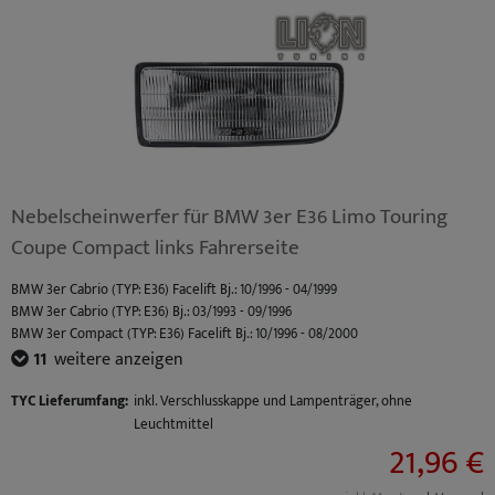
Nebelscheinwerfer für BMW 3er E36 Limo Touring
Coupe Compact links Fahrerseite
BMW 3er Cabrio (TYP: E36) Facelift Bj.: 10/1996 - 04/1999
BMW 3er Cabrio (TYP: E36) Bj.: 03/1993 - 09/1996
BMW 3er Compact (TYP: E36) Facelift Bj.: 10/1996 - 08/2000
BMW 3er Compact (TYP: E36) Bj.: 03/1994 - 09/1996
11
weitere anzeigen
BMW 3er Coupe (TYP: E36) Facelift Bj.: 10/1996 - 04/1999
BMW 3er Coupe (TYP: E36) Bj.: 03/1992 - 09/1996
TYC Lieferumfang:
inkl. Verschlusskappe und Lampenträger, ohne
BMW 3er Limousine (TYP: E36) Facelift Bj.: 10/1996 - 02/1998
Leuchtmittel
BMW 3er Limousine (TYP: E36) Bj.: 09/1990 - 09/1996
21,96 €
BMW 3er Touring (TYP: E36) Facelift Bj.: 10/1996 - 05/1999
BMW 3er Touring (TYP: E36) Bj.: 01/1995 - 09/1996