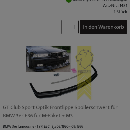
BMW M3 (TYP: M3 (E36) Coupe / Cabrio S50B30) Standard Bj.: 10/1992 - 10/1995
Art.-Nr. : 1481
BMW M3 (TYP: M3 (E36) Limo S50B30) Standard Bj.: 10/1992 - 10/1995
1 Stück
BMW M3 (TYP: M3 (E36) Coupe / Cabrio S50B32) Facelift Bj.: 10/1995 - 04/1999
BMW M3 (TYP: M3 (E36) Limo S50B32) Facelift Bj.: 10/1995 - 04/1999
In den Warenkorb
GT Club Sport Optik Frontlippe Spoilerschwert für
BMW 3er E36 für M-Paket + M3
BMW 3er Limousine (TYP: E36) Bj.: 09/1990 - 09/1996