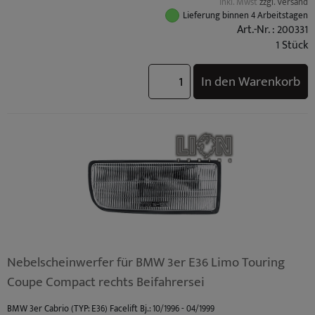
inkl. Mwst
zzgl. Versand
BMW M3 (TYP: M3 (E36) Coupe / Cabrio S50B30) Standard Bj.: 10/1992 - 10/1995
Lieferung binnen 4 Arbeitstagen
BMW M3 (TYP: M3 (E36) Limo S50B30) Standard Bj.: 10/1992 - 10/1995
Art.-Nr. : 200331
BMW M3 (TYP: M3 (E36) Coupe / Cabrio S50B32) Facelift Bj.: 10/1995 - 04/1999
1 Stück
BMW M3 (TYP: M3 (E36) Limo S50B32) Facelift Bj.: 10/1995 - 04/1999
In den Warenkorb
Nebelscheinwerfer für BMW 3er E36 Limo Touring
Coupe Compact rechts Beifahrersei
BMW 3er Cabrio (TYP: E36) Facelift Bj.: 10/1996 - 04/1999