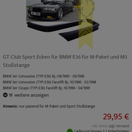
GT Club Sport Ecken für BMW E36 für M-Paket und M3
Stoßstange
BMW 3er Limousine (TYP: E36) Bj.: 09/1990 - 09/1996
BMW 3er Limousine (TYP: E36) Facelift Bj.: 10/1996 - 02/1998
BMW 3er Coupe (TYP: E36) Facelift Bj.: 10/1996 - 04/1999
BMW 3er Coupe (TYP: E36) Bj.: 03/1992 - 09/1996
11
weitere anzeigen
BMW 3er Cabrio (TYP: E36) Bj.: 03/1993 - 09/1996
BMW 3er Cabrio (TYP: E36) Facelift Bj.: 10/1996 - 04/1999
Hinweis:
nur passend für M-Paket und Sport Stoßstange
29,95 €
BMW 3er Touring (TYP: E36) Bj.: 01/1995 - 09/1996
BMW 3er Touring (TYP: E36) Facelift Bj.: 10/1996 - 05/1999
BMW 3er Compact (TYP: E36) Facelift Bj.: 10/1996 - 08/2000
inkl. Mwst
zzgl. Versand
BMW 3er Compact (TYP: E36) Bj.: 03/1994 - 09/1996
Lieferung binnen 1-2 Arbeitstagen