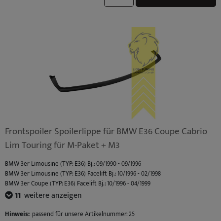
Frontspoiler Spoilerlippe für BMW E36 Coupe Cabrio
Lim Touring für M-Paket + M3
BMW 3er Limousine (TYP: E36) Bj.: 09/1990 - 09/1996
BMW 3er Limousine (TYP: E36) Facelift Bj.: 10/1996 - 02/1998
BMW 3er Coupe (TYP: E36) Facelift Bj.: 10/1996 - 04/1999
BMW 3er Coupe (TYP: E36) Bj.: 03/1992 - 09/1996
11
weitere anzeigen
BMW 3er Cabrio (TYP: E36) Bj.: 03/1993 - 09/1996
BMW 3er Cabrio (TYP: E36) Facelift Bj.: 10/1996 - 04/1999
Hinweis:
passend für unsere Artikelnummer: 25