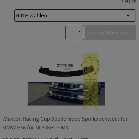
1 Stück
BMW 3er Compact (TYP: E36) Facelift Bj.: 10/1996 - 08/2000
BMW 3er Compact (TYP: E36) Bj.: 03/1994 - 09/1996
BMW 3er Cabrio (TYP: E36) Facelift Bj.: 10/1996 - 04/1999
BMW 3er Cabrio (TYP: E36) Bj.: 03/1993 - 09/1996
In den Warenkorb
Maxton Racing Cup Spoilerlippe Spoilerschwert für
BMW E36 für M Paket + M3